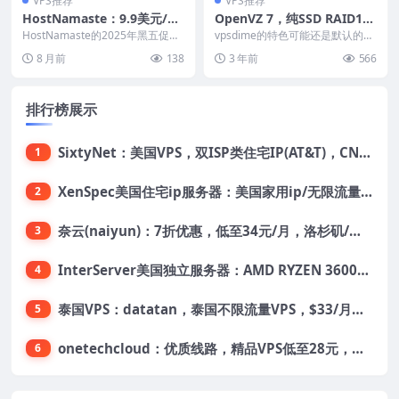
VPS推荐
VPS推荐
HostNamaste：9.9美元/
OpenVZ 7，纯SSD RAID1
年，法国/加拿大/美国洛杉
0，10Gbps带宽，自带一个I
HostNamaste的2025年黑五促销
vpsdime的特色可能还是默认的基
矶/达拉斯VPS，虚拟主机5美
活动公布的有点晚啊，不过这也是
Pv4，多个机房可选
于OpenVZ7的大内存、10Gbps带
8 月前
138
3 年前
566
唯一一个...
宽的...
元/年，送双倍流量，支持支
付宝/Paypal
排行榜展示
SixtyNet：美国VPS，双ISP类住宅IP(AT&T)，CN2 GIA网络，超高DDoS防御，$14/月，2G内存/2核/40gSSD/5T流量/10Gbps带宽
1
XenSpec美国住宅ip服务器：美国家用ip/无限流量/10Gbps独享带宽/449美元/月起，支持支付宝
2
奈云(naiyun)：7折优惠，低至34元/月，洛杉矶/香港机房，三网CN2 GIA/CUII/高防保护，解锁Chatgpt/Tiktok
3
InterServer美国独立服务器：AMD RYZEN 3600X处理器，75美元/月，送40美元
4
泰国VPS：datatan，泰国不限流量VPS，$33/月，4G内存/3核/60gSSD
5
onetechcloud：优质线路，精品VPS低至28元，美国三网原生CN2 GIA（高防可选）、香港CN2、韩国CN2
6