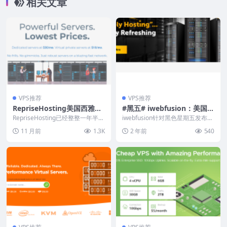
相关文章
VPS推荐
VPS推荐
RepriseHosting美国西雅图
#黑五# iwebfusion：美国独
独服：33.52美元/月，2~253
服低至$45/月，e3/e5/I7/Go
RepriseHosting已经整整一年半没
iwebfusion针对黑色星期五发布了
个IP可选，支持支付宝和Pay
促销了，这次还是促销自己的美国
ld/Platinum、AMD Ryzen
多款美国独立服务器，低至45美元
11 月前
1.3K
2 年前
540
西雅图...
起，给1...
pal
9 9950X/EPYC 9754等多种
配置