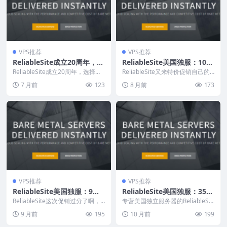
VPS推荐
VPS推荐
ReliableSite成立20周年，特
ReliableSite美国独服：10美
价美国独服10美元/月，AMD
元/月，64GB SSD+1TB HDD
ReliableSite成立20周年，选择以
ReliableSite又来特价促销自己的
独服+20美元升级至2Gbps不
下任意一款专用服务器，即可升级
大硬盘，洛杉矶/纽约/迈阿密
美国独服了，64GB SSD+1TB ...
7 月前
123
8 月前
173
至2G...
限流量
机房
VPS推荐
VPS推荐
ReliableSite美国独服：9美
ReliableSite美国独服：35美
元/月，洛杉矶/纽约/迈阿密
元/月起，洛杉矶/纽约/迈阿
ReliableSite这次促销过分了啊，
专营美国独立服务器的ReliableSit
机房，大硬盘/Ryzen/独立显
美国纽约机房独立服务器最低才9
密机房，大硬盘/Ryzen/独立
e促销自己美国洛杉矶、纽约、迈
9 月前
195
10 月前
199
美元/月...
阿密机房...
卡GPU专用服务器
显卡GPU专用服务器