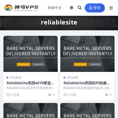
登录
reliablesite
VPS推荐
VPS推荐
ReliableSite美国40TB硬盘
ReliableSite美国纽约独服：
独服99美元/月，洛杉矶/纽
39美元/月起，另有洛杉矶/迈
ReliableSite以前是专营美国机房
ReliableSite在美国纽约机房上线
约/迈阿密机房，荷兰AMD独
独立服务器的，包括洛杉矶、纽
阿密/荷兰AMD Ryzen独服，
一款特价独立服务器，39美元/月
2 月前
6
2 月前
9
约、迈阿密...
起，R...
服预购，支持Paypal
支持Paypal