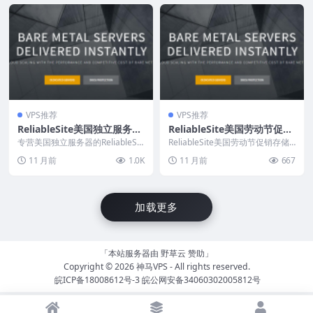
VPS推荐
VPS推荐
ReliableSite美国独立服务
ReliableSite美国劳动节促销
器：39美元/月起，99美元/
24TB硬盘独服/Ryzen独服：
专营美国独立服务器的ReliableSit
ReliableSite美国劳动节促销存储
年送10Gbps带宽+IP+优惠
e推出Metal+会员增值服务，年费
69美元/月起，洛杉矶/纽约/
性大硬盘独立服务器和AMD Ryze
11 月前
1.0K
11 月前
667
9...
n...
券，洛杉矶/纽约/迈阿密机房
芝加哥机房
加载更多
「本站服务器由
野草云
赞助」
Copyright © 2026
神马VPS
- All rights reserved.
皖ICP备18008612号-3
皖公网安备34060302005812号