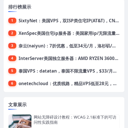
排行榜展示
SixtyNet：美国VPS，双ISP类住宅IP(AT&T)，CN2 GIA网络，超高DDoS防御，$14/月，2G内存/2核/40gSSD/5T流量/10Gbps带宽
1
XenSpec美国住宅ip服务器：美国家用ip/无限流量/10Gbps独享带宽/449美元/月起，支持支付宝
2
奈云(naiyun)：7折优惠，低至34元/月，洛杉矶/香港机房，三网CN2 GIA/CUII/高防保护，解锁Chatgpt/Tiktok
3
InterServer美国独立服务器：AMD RYZEN 3600X处理器，75美元/月，送40美元
4
泰国VPS：datatan，泰国不限流量VPS，$33/月，4G内存/3核/60gSSD
5
onetechcloud：优质线路，精品VPS低至28元，美国三网原生CN2 GIA（高防可选）、香港CN2、韩国CN2
6
文章展示
网站无障碍设计教程：WCAG 2.1标准下的可访
问性实践指南