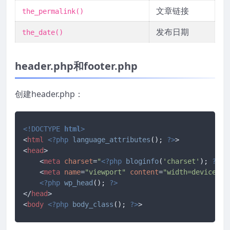
文章链接
the_permalink()
发布日期
the_date()
header.php和footer.php
创建header.php：
<!DOCTYPE 
html
>
<
html
<?php
language_attributes
(); 
?>
>
<
head
>
<
meta
charset
=
"
<?php
bloginfo
(
'charset'
); 
?>
"
>
<
meta
name
=
"viewport"
content
=
"width=device-wi
<?php
wp_head
(); 
?>
</
head
>
<
body
<?php
body_class
(); 
?>
>