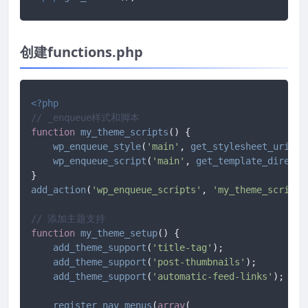
创建functions.php
<?php
// _enqueue样式和脚本
function
my_theme_scripts
(
) 
{

wp_enqueue_style
(
'main'
, 
get_stylesheet_uri
());
wp_enqueue_script
(
'main'
, 
get_template_directo
add_action
(
'wp_enqueue_scripts'
, 
'my_theme_scripts
// 添加主题支持
function
my_theme_setup
(
) 
{

add_theme_support
(
'title-tag'
);

add_theme_support
(
'post-thumbnails'
);

add_theme_support
(
'automatic-feed-links'
);

register_nav_menus
(
array
(
