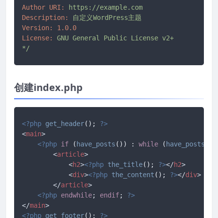
Author URI:
https://example.com
Description:
自定义WordPress主题
Version:
1.0
.0
License:
GNU
General
Public
License
v2+
*/
创建index.php
<?php
get_header
(); 
?>
<
main
>
<?php
if
 (
have_posts
()) : 
while
 (
have_posts
())
<
article
>
<
h2
>
<?php
the_title
(); 
?>
</
h2
>
<
div
>
<?php
the_content
(); 
?>
</
div
>
</
article
>
<?php
endwhile
; 
endif
; 
?>
</
main
>
<?php
get_footer
(); 
?>