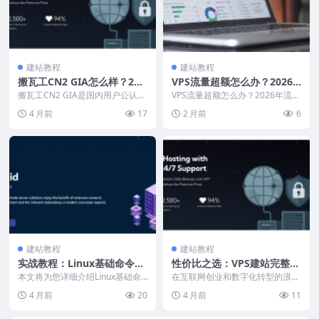
建站教程
建站教程
搬瓦工CN2 GIA怎么样？202
VPS流量超额怎么办？2026
6年深度测评：线路分析、性
年流量监控与防范措施
搬瓦工CN2 GIA是国内用户公认的
VPS流量超额怎么办？2026年流量
能测试与选购指南
最好的美国优化线路VPS。本文深
监控与防范措施 前言 VPS流量超
4 月前
17
2 月前
6
度测评搬瓦工...
额是站长和...
建站教程
建站教程
实战教程：Linux基础命令教
性价比之选：VPS建站完整教
程
程
本文将为您详细介绍Linux基础命
在互联网创业和数字化转型的浪潮
令教程的完整操作流程，包括安
中，选择合适的VPS建站完整教程
4 月前
20
4 月前
11
装、配置、优化等各...
是搭建网站和运行业...