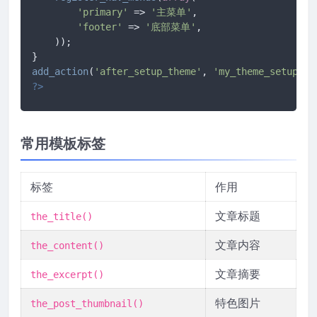
'primary'
 => 
'主菜单'
,

'footer'
 => 
'底部菜单'
,

    ));

add_action
(
'after_setup_theme'
, 
'my_theme_setup'
?>
常用模板标签
标签
作用
文章标题
the_title()
文章内容
the_content()
文章摘要
the_excerpt()
特色图片
the_post_thumbnail()