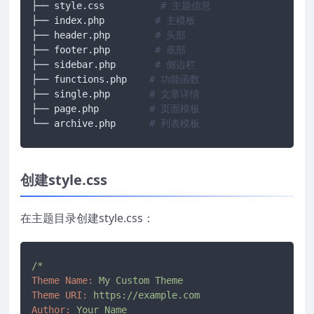
├── style.css          
# 主题信息
├── index.php         
# 主模板
├── header.php        
# 头部
├── footer.php        
# 底部
├── sidebar.php       
# 侧边栏
├── functions.php    
# 功能函数
├── single.php       
# 文章详情
├── page.php         
# 页面模板
└── archive.php      
# 列表模板
创建style.css
在主题目录创建style.css：
/*
Theme Name:
My
Custom
Theme
Theme URI:
https://example.com
Author:
Your
Name