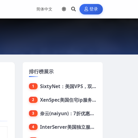
登录
排行榜展示
SixtyNet：美国VPS，双ISP类住宅IP(AT&T)，CN2 GIA网络，超高DDoS防御，$14/月，2G内存/2核/40gSSD/5T流量/10Gbps带宽
1
XenSpec美国住宅ip服务器：美国家用ip/无限流量/10Gbps独享带宽/449美元/月起，支持支付宝
2
奈云(naiyun)：7折优惠，低至34元/月，洛杉矶/香港机房，三网CN2 GIA/CUII/高防保护，解锁Chatgpt/Tiktok
3
InterServer美国独立服务器：AMD RYZEN 3600X处理器，75美元/月，送40美元
4