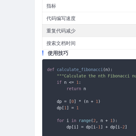
指标
代码编写速度
重复代码减少
搜索文档时间
使用技巧
def
calculate_fibonacci
(
n
):

"""Calculate the nth Fibonacci n
if
 n <= 
1
:

return
 n

    dp = [
0
] * (n + 
1
)

    dp[
1
] = 
1
for
 i 
in
range
(
2
, n + 
1
):

        dp[i] = dp[i-
1
] + dp[i-
2
]
