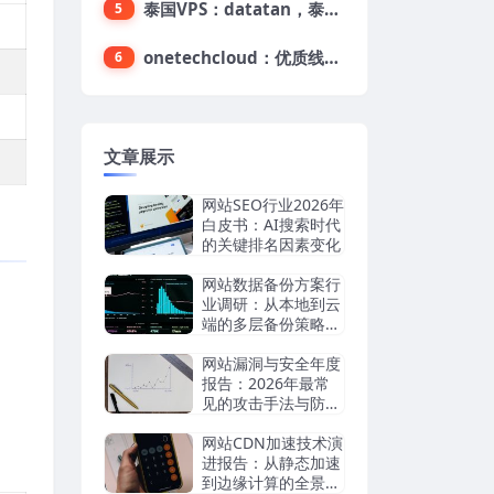
泰国VPS：datatan，泰国不限流量VPS，$33/月，4G内存/3核/60gSSD
5
onetechcloud：优质线路，精品VPS低至28元，美国三网原生CN2 GIA（高防可选）、香港CN2、韩国CN2
6
文章展示
网站SEO行业2026年
白皮书：AI搜索时代
的关键排名因素变化
网站数据备份方案行
业调研：从本地到云
端的多层备份策略评
估
网站漏洞与安全年度
报告：2026年最常
见的攻击手法与防御
趋势
网站CDN加速技术演
进报告：从静态加速
到边缘计算的全景分