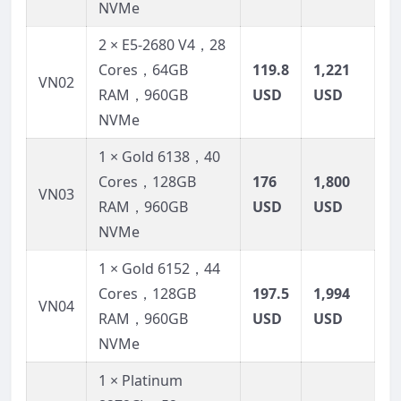
NVMe
2 × E5-2680 V4，28
Cores，64GB
119.8
1,221
VN02
RAM，960GB
USD
USD
NVMe
1 × Gold 6138，40
Cores，128GB
176
1,800
VN03
RAM，960GB
USD
USD
NVMe
1 × Gold 6152，44
Cores，128GB
197.5
1,994
VN04
RAM，960GB
USD
USD
NVMe
1 × Platinum