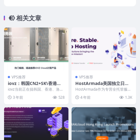
拟化，1Gbps带宽，1个IPv4
相关文章
VPS推荐
VPS推荐
iovz：韩国CN2+SK\香港三
HostArmada美国独立日特
网直连\洛杉矶AS4837，云服
卖：云虚拟主机2.49美元/
iovz当前正在搞韩国、香港、洛杉
HostArmada作为专营全托管服务
务器/独立服务器，月付8折
矶机房的云服务器、独立服务器特
月，全托管VPS 38.47美元/
器的主机商国内用户其实不少，但
3 年前
528
4 年前
1.3K
价优惠促销，月付...
是因为产品线...
\年付7折
月，独享CPU服务器104.3美
元/月