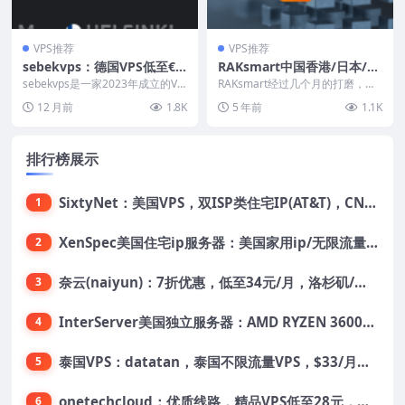
VPS推荐
VPS推荐
sebekvps：德国VPS低至€3.
RAKsmart中国香港/日本/美
6/月，2G内存/2核(AMD)/30
国圣何塞/洛杉矶云服务器12
sebekvps是一家2023年成立的VP
RAKsmart经过几个月的打磨，正
gNVMe/2T流量/1Gbps带宽
S商家，当前主要提供德国vps业
9元/年，支持支付宝，另有物
式上线自己的“RAK Cloud”云服务
12 月前
1.8K
5 年前
1.1K
务，支...
器套...
理服务器
排行榜展示
SixtyNet：美国VPS，双ISP类住宅IP(AT&T)，CN2 GIA网络，超高DDoS防御，$14/月，2G内存/2核/40gSSD/5T流量/10Gbps带宽
1
XenSpec美国住宅ip服务器：美国家用ip/无限流量/10Gbps独享带宽/449美元/月起，支持支付宝
2
奈云(naiyun)：7折优惠，低至34元/月，洛杉矶/香港机房，三网CN2 GIA/CUII/高防保护，解锁Chatgpt/Tiktok
3
InterServer美国独立服务器：AMD RYZEN 3600X处理器，75美元/月，送40美元
4
泰国VPS：datatan，泰国不限流量VPS，$33/月，4G内存/3核/60gSSD
5
onetechcloud：优质线路，精品VPS低至28元，美国三网原生CN2 GIA（高防可选）、香港CN2、韩国CN2
6