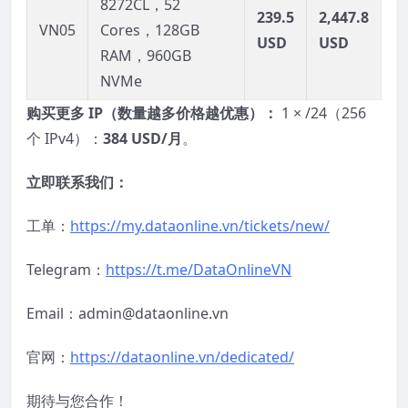
8272CL，52
239.5
2,447.8
VN05
Cores，128GB
USD
USD
RAM，960GB
NVMe
购买更多
IP
（数量越多价格越优惠）：
1 × /24（256
个 IPv4）：
384 USD/
月
。
立即联系我们：
工单：
https://my.dataonline.vn/tickets/new/
Telegram：
https://t.me/DataOnlineVN
Email：admin@dataonline.vn
官网：
https://dataonline.vn/dedicated/
期待与您合作！