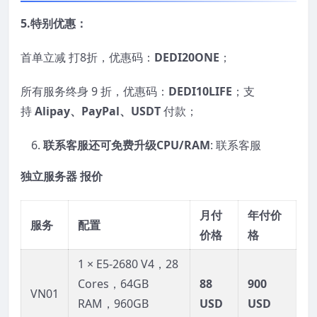
5.
特别优惠：
首单立减 打8折，优惠码：
DEDI20ONE
；
所有服务终身 9 折，优惠码：
DEDI10LIFE
；支
持
Alipay
、
PayPal
、
USDT
付款；
联系客服还可免费升级
CPU/RAM
: 联系客服
独立服务器
报
价
月付
年付价
服务
配置
价格
格
1 × E5-2680 V4，28
Cores，64GB
88
900
VN01
RAM，960GB
USD
USD