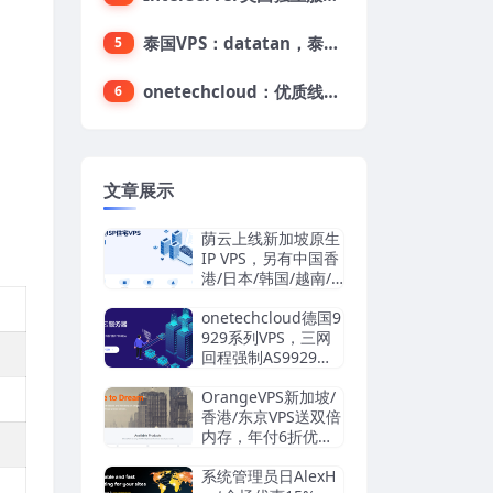
泰国VPS：datatan，泰国不限流量VPS，$33/月，4G内存/3核/60gSSD
5
onetechcloud：优质线路，精品VPS低至28元，美国三网原生CN2 GIA（高防可选）、香港CN2、韩国CN2
6
文章展示
荫云上线新加坡原生
IP VPS，另有中国香
港/日本/韩国/越南/
马来西亚/英国/法国/
德国/西班牙/美国双I
onetechcloud德国9
SP/中国台湾原生I
929系列VPS，三网
P，4.2美元/月起，
回程强制AS9929，
支持支付宝/Stripe
解锁TikTok/AI
OrangeVPS新加坡/
香港/东京VPS送双倍
内存，年付6折优
惠：34.56美元/年
起，支持支付宝/微
系统管理员日AlexH