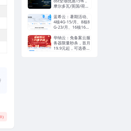
信/Paypal
ost全场优惠15%，
摩尔多瓦/英国/荷兰/
瑞典等机房抗投诉VP
S/独立服务器，无视
蓝希云：暑期活动、
DMCA滥用投诉/可
4核4G-15/月、8核8
匿名
G-23/月、16核16G-
55/月， 续费同价
华纳云：免备案云服
务器限量秒杀，首月
19.9元起，可选香港
cn2/日本优化/美国c
n2，支持支付宝/Pay
pal
、
行
(
0
)