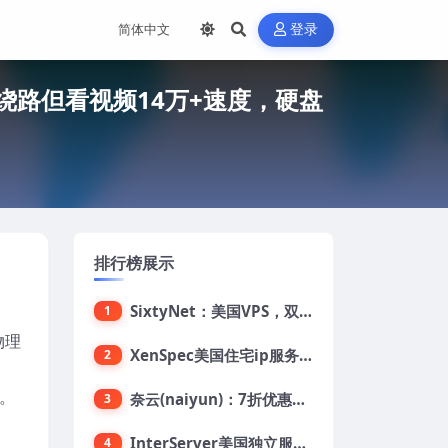
登录
回程绕路但看视频14万+速度，硬盘
排行榜展示
SixtyNet：美国VPS，双ISP类住宅IP(AT&T)，CN2 GIA网络，超高DDoS防御，$14/月，2G内存/2核/40gSSD/5T流量/10Gbps带宽
1
物理
XenSpec美国住宅ip服务器：美国家用ip/无限流量/10Gbps独享带宽/449美元/月起，支持支付宝
2
币。
奈云(naiyun)：7折优惠，低至34元/月，洛杉矶/香港机房，三网CN2 GIA/CUII/高防保护，解锁Chatgpt/Tiktok
3
InterServer美国独立服务器：AMD RYZEN 3600X处理器，75美元/月，送40美元
4