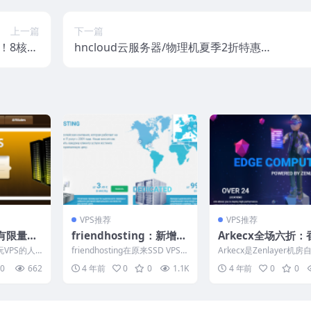
上一篇
下一篇
！8核16
hncloud云服务器/物理机夏季2折特惠，
费同价不套
香港/日本/新加坡/美国机房，CN2/大陆
aypal
优化线路
VPS推荐
VPS推荐
有限量款
friendhosting：新增大
Arkecx全场六折：
专用通知
硬盘VPS/不限流量，4.5
新加坡/日本/美国/
玩VPS的人
friendhosting在原来SSD VPS的
Arkecx是Zenlayer机
折优惠，€7.6/半年，512
24机房，72美元/
，主打面向
基础上新增了HDD系列的大硬
建的品牌，搬瓦工的CN2 
0
662
4 年前
0
0
1.1K
4 年前
0
0
..
盘V...
务器就...
M内存/1核/100g硬盘
支持支付宝/银联/Pa