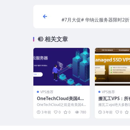
#7月大促# 华纳云服务器限时2折
G香港CN2低至166元/月，续
路，支持支付宝/P
相关文章
VPS推荐
VPS推荐
OneTechCloud美国483
搬瓦工VPS：所
7双ISP原生IP VPS上
VPS收集，补货
OneTechCloud之前是有美国48
搬瓦工vps绝大多数
线，纯净IP解锁TikTok
贴
37线路VPS的，OneTechClou...
应该是已经很熟悉了
3 年前
0
0
780
3 年前
0
中国大陆优化网络的V.
等，支持支付宝