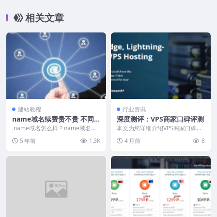
相关文章
建站教程
行业资讯
name域名续费贵不贵 不同
深度测评：VPS商家口碑评测
注册商价格对比
.name域名怎么样？name域名作
本文为您详细介绍VPS商家口碑评
为个人域名的标志，允许个人注
测的相关知识，帮助您更好地了解
5 年前
1.3K
4 月前
8
册，尤其适合学生...
和选择适合自己的V...