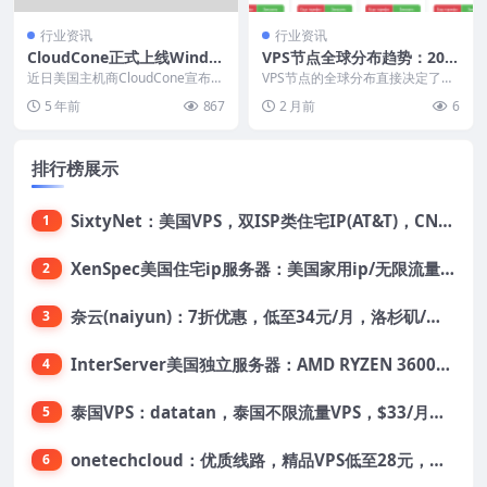
行业资讯
行业资讯
CloudCone正式上线Windo
VPS节点全球分布趋势：202
ws云服务器 最低只需$17.4
4年数据中心布局与线路优化
近日美国主机商CloudCone宣布正
VPS节点的全球分布直接决定了网
9/月
式上线Windows云服务器 ，这次C
站的访问速度和用户体验。本文分
5 年前
867
2 月前
6
lo...
析2024年全球V...
排行榜展示
SixtyNet：美国VPS，双ISP类住宅IP(AT&T)，CN2 GIA网络，超高DDoS防御，$14/月，2G内存/2核/40gSSD/5T流量/10Gbps带宽
1
XenSpec美国住宅ip服务器：美国家用ip/无限流量/10Gbps独享带宽/449美元/月起，支持支付宝
2
奈云(naiyun)：7折优惠，低至34元/月，洛杉矶/香港机房，三网CN2 GIA/CUII/高防保护，解锁Chatgpt/Tiktok
3
InterServer美国独立服务器：AMD RYZEN 3600X处理器，75美元/月，送40美元
4
泰国VPS：datatan，泰国不限流量VPS，$33/月，4G内存/3核/60gSSD
5
onetechcloud：优质线路，精品VPS低至28元，美国三网原生CN2 GIA（高防可选）、香港CN2、韩国CN2
6