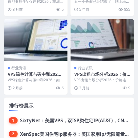
非洲VPS市场新选择
版升级
肯尼亚原生VPS详解2026：非洲V
五一小长假已经结束了，刚上班几
PS市场新选择 前言 随着全球互联
天，小编访问了HostGator中文
3 月前
5
5 年前
855
网基础设施...
站，发现已经完...
行业资讯
行业资讯
VPS绿色计算与碳中和202
VPS出租市场分析2026：价
6：如何选择环保型服务商？
格走势与行业趋势深度报告
VPS绿色计算与碳中和2026：如何
VPS出租市场分析2026：价格走势
碳足迹计算与评估
选择环保型服务商？碳足迹计算与
与行业趋势深度报告 引言 VPS出
2 月前
6
2 月前
9
评估 引言 本...
租市场在过...
排行榜展示
SixtyNet：美国VPS，双ISP类住宅IP(AT&T)，CN2 GIA网络，超高DDoS防御，$14/月，2G内存/2核/40gSSD/5T流量/10Gbps带宽
1
XenSpec美国住宅ip服务器：美国家用ip/无限流量/10Gbps独享带宽/449美元/月起，支持支付宝
2