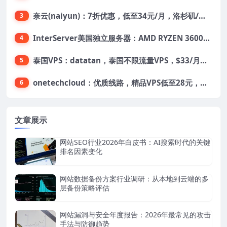
奈云(naiyun)：7折优惠，低至34元/月，洛杉矶/香港机房，三网CN2 GIA/CUII/高防保护，解锁Chatgpt/Tiktok
3
InterServer美国独立服务器：AMD RYZEN 3600X处理器，75美元/月，送40美元
4
泰国VPS：datatan，泰国不限流量VPS，$33/月，4G内存/3核/60gSSD
5
onetechcloud：优质线路，精品VPS低至28元，美国三网原生CN2 GIA（高防可选）、香港CN2、韩国CN2
6
文章展示
网站SEO行业2026年白皮书：AI搜索时代的关键
排名因素变化
网站数据备份方案行业调研：从本地到云端的多
层备份策略评估
网站漏洞与安全年度报告：2026年最常见的攻击
手法与防御趋势