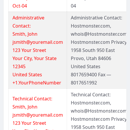
Oct-04
04
Administrative
Administrative Contact:
Contact:
Hostmonster.com,
Smith, John
whois@Hostmonster.com
jsmith@youremail.com
Hostmonster.com Privacy
123 Your Street
1958 South 950 East
Your City, Your State
Provo, Utah 84606
12345
United States
United States
8017659400 Fax —
+1.YourPhoneNumber
8017651992
Technical Contact:
Technical Contact:
Hostmonster.com,
Smith, John
whois@Hostmonster.com
jsmith@youremail.com
Hostmonster.com Privacy
123 Your Street
1958 South 950 East