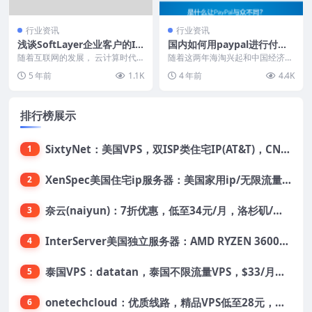
行业资讯
行业资讯
浅谈SoftLayer企业客户的Ia
国内如何用paypal进行付
aS功能服务
款、充值操作？
随着互联网的发展， 云计算时代
随着这两年海淘兴起和中国经济的
和我们联系越来越紧密，云应用要
发展，越来越多的国人喜欢足不出
5 年前
1.1K
4 年前
4.4K
包含不同类型的业务需...
户购买国外的商品或者...
排行榜展示
SixtyNet：美国VPS，双ISP类住宅IP(AT&T)，CN2 GIA网络，超高DDoS防御，$14/月，2G内存/2核/40gSSD/5T流量/10Gbps带宽
1
XenSpec美国住宅ip服务器：美国家用ip/无限流量/10Gbps独享带宽/449美元/月起，支持支付宝
2
奈云(naiyun)：7折优惠，低至34元/月，洛杉矶/香港机房，三网CN2 GIA/CUII/高防保护，解锁Chatgpt/Tiktok
3
InterServer美国独立服务器：AMD RYZEN 3600X处理器，75美元/月，送40美元
4
泰国VPS：datatan，泰国不限流量VPS，$33/月，4G内存/3核/60gSSD
5
onetechcloud：优质线路，精品VPS低至28元，美国三网原生CN2 GIA（高防可选）、香港CN2、韩国CN2
6