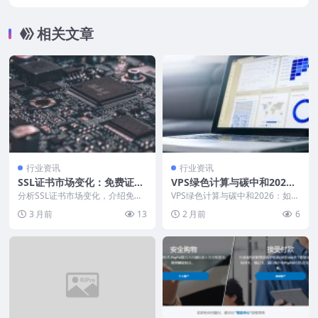
相关文章
行业资讯
行业资讯
SSL证书市场变化：免费证书
VPS绿色计算与碳中和202
普及，收费证书何去何从
6：如何选择环保型服务商？
分析SSL证书市场变化，介绍免费
VPS绿色计算与碳中和2026：如何
证书和收费证书的适用场景，为站
碳足迹计算与评估
选择环保型服务商？碳足迹计算与
3 月前
13
2 月前
6
长选择SSL证书提...
评估 引言 本...