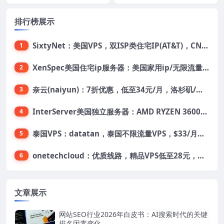
排行榜展示
SixtyNet：美国VPS，双ISP类住宅IP(AT&T)，CN2 GIA网络，超高DDoS防御，$14/月，2G内存/2核/40gSSD/5T流量/10Gbps带宽
1
XenSpec美国住宅ip服务器：美国家用ip/无限流量/10Gbps独享带宽/449美元/月起，支持支付宝
2
奈云(naiyun)：7折优惠，低至34元/月，洛杉矶/香港机房，三网CN2 GIA/CUII/高防保护，解锁Chatgpt/Tiktok
3
InterServer美国独立服务器：AMD RYZEN 3600X处理器，75美元/月，送40美元
4
泰国VPS：datatan，泰国不限流量VPS，$33/月，4G内存/3核/60gSSD
5
onetechcloud：优质线路，精品VPS低至28元，美国三网原生CN2 GIA（高防可选）、香港CN2、韩国CN2
6
文章展示
网站SEO行业2026年白皮书：AI搜索时代的关键
排名因素变化