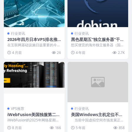
行业资讯
行业资讯
2026年四月日本VPS排名推
黑色星期五“独立服务器”干货
荐top10
汇总，2022年最便宜的独立
在互联网基础设施日益重要的今
想买便宜的海外独立服务器（国外
天，日本VPS、韩国VPS成为众多
服务器！
独立服务器）的最佳时机可能就是
4 月前
26
4 年前
2.7K
站长和技术爱好者的...
黑色星期五这一段时间...
VPS推荐
行业资讯
iWebFusion美国独服第二个
美国Windows主机定位不同
月免费：45美元2个月，5个I
中国用户选择空间大
iWebFusion的2025年网络星期一
当前中国虚拟空间市场发展正处
Pv4/免费IPMI，支持支付宝/
特惠促销活动来了，新客户购买专
急速上升期，大...
8 月前
166
5 年前
858
用服务器...
Paypal，网络星期一特惠