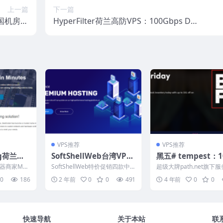
上一篇
下一篇
英国机房，
HyperFilter荷兰高防VPS：100Gbps DD
日本/美国
oS防御，KVM虚拟化，5.62欧元/月起
持支付宝
VPS推荐
VPS推荐
ng荷兰抗
SoftShellWeb台湾VP
黑五# tempest：
9美元/
S：17.95美元/年，圣何
宽，不限流量独服
器商家Map
SoftShellWeb特价促销四款中
超级大牌path.net旗下
s带宽不限
塞/荷兰服务器12.95美
房可选，低至$40/
搞活动了，这次
国台湾、美国圣何塞、美国圣何
牌tempest在做黑色星
0
186
2 年前
0
0
491
4 年前
0
0
塞中国优化线路...
销：多个机...
宝/微信
元/年，支持支付宝/Pay
3-1230/16G内存/
pal
快速导航
关于本站
联