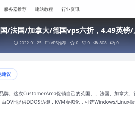
服务器推荐
建站教程
行业资讯
：英国/法国/加拿大/德国vps六折，4.49英镑
2022-01-25
VPS推荐
0
0
808
0
论建议
下的子品牌。这次CustomerArea促销自己的英国、、法国、加拿大、
VH提供DDOS防御，KVM虚拟化，可选Windows/Linux操