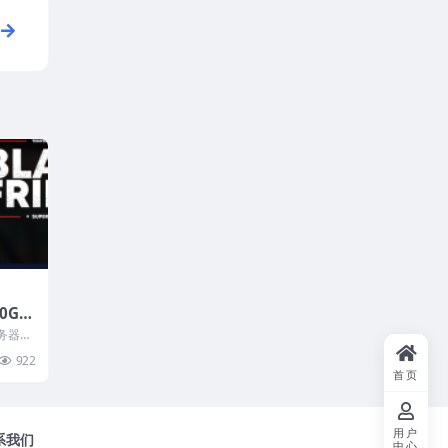
10G带
，多机
服务器品
月，e
期五大促
922
1T硬盘
首页
用户
系我们
中心