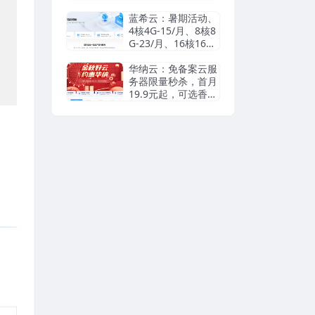
瑞典等机房抗投诉VP
S/独立服务器，无视
蓝希云：暑期活动、
DMCA滥用投诉/可
4核4G-15/月、8核8
匿名
G-23/月、16核16G-
55/月， 续费同价
华纳云：免备案云服
务器限量秒杀，首月
19.9元起，可选香港
cn2/日本优化/美国c
n2，支持支付宝/Pay
pal