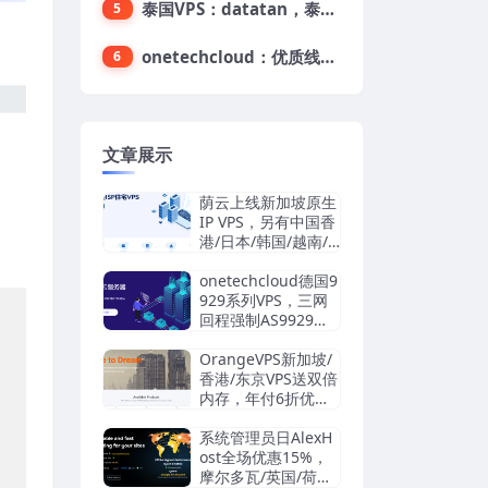
泰国VPS：datatan，泰国不限流量VPS，$33/月，4G内存/3核/60gSSD
5
onetechcloud：优质线路，精品VPS低至28元，美国三网原生CN2 GIA（高防可选）、香港CN2、韩国CN2
6
文章展示
荫云上线新加坡原生
IP VPS，另有中国香
港/日本/韩国/越南/
马来西亚/英国/法国/
德国/西班牙/美国双I
onetechcloud德国9
SP/中国台湾原生I
929系列VPS，三网
P，4.2美元/月起，
回程强制AS9929，
支持支付宝/Stripe
解锁TikTok/AI
OrangeVPS新加坡/
香港/东京VPS送双倍
内存，年付6折优
惠：34.56美元/年
起，支持支付宝/微
系统管理员日AlexH
信/Paypal
ost全场优惠15%，
摩尔多瓦/英国/荷兰/