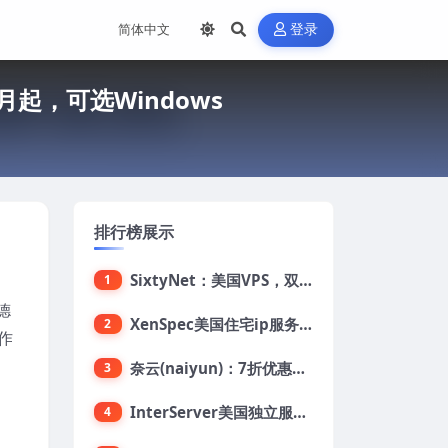
登录
/月起，可选Windows
排行榜展示
SixtyNet：美国VPS，双ISP类住宅IP(AT&T)，CN2 GIA网络，超高DDoS防御，$14/月，2G内存/2核/40gSSD/5T流量/10Gbps带宽
1
德
XenSpec美国住宅ip服务器：美国家用ip/无限流量/10Gbps独享带宽/449美元/月起，支持支付宝
2
作
奈云(naiyun)：7折优惠，低至34元/月，洛杉矶/香港机房，三网CN2 GIA/CUII/高防保护，解锁Chatgpt/Tiktok
3
InterServer美国独立服务器：AMD RYZEN 3600X处理器，75美元/月，送40美元
4