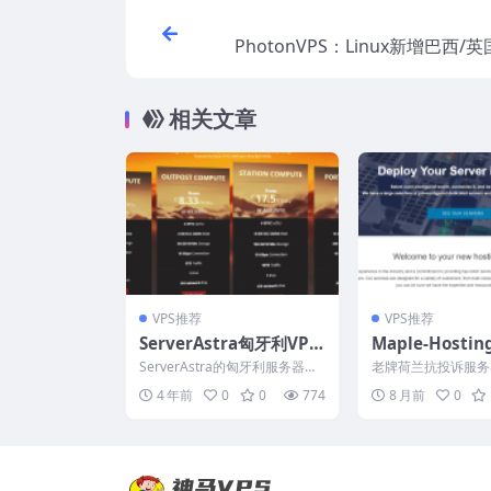
PhotonVPS：Linux新增巴西/
Windows可选中国台湾/韩国/
等机房，支
相关文章
VPS推荐
VPS推荐
ServerAstra匈牙利VP
Maple-Hosti
S：1核AMD/1G DDR4/2
投诉物理机：19
ServerAstra的匈牙利服务器以
老牌荷兰抗投诉服务
0GB NVMe/2TB流量/10
月，独享1Gbp
前都是欧元计费的，现在换成美
le-Hosting很少
4 年前
0
0
774
8 月前
0
元了，反而比欧...
2025年黑...
Gbps/3.3美元/月，7天
流量，支持支付
退款保证
支付/Paypal