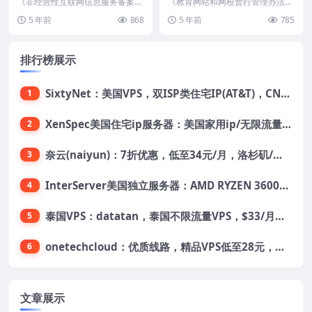
案管理办法》(信息产业部令
法》（教育部教技［2000］5
《非经营性互联网信息服务备案管
《教育网站和网校暂行管理办法》
第33号)
理办法》(信息产业部令第33号) &
号）
（教育部教技［2000］5号） （教
5 年前
868
5 年前
785
n...
育部教技［20...
排行榜展示
SixtyNet：美国VPS，双ISP类住宅IP(AT&T)，CN2 GIA网络，超高DDoS防御，$14/月，2G内存/2核/40gSSD/5T流量/10Gbps带宽
1
XenSpec美国住宅ip服务器：美国家用ip/无限流量/10Gbps独享带宽/449美元/月起，支持支付宝
2
奈云(naiyun)：7折优惠，低至34元/月，洛杉矶/香港机房，三网CN2 GIA/CUII/高防保护，解锁Chatgpt/Tiktok
3
InterServer美国独立服务器：AMD RYZEN 3600X处理器，75美元/月，送40美元
4
泰国VPS：datatan，泰国不限流量VPS，$33/月，4G内存/3核/60gSSD
5
onetechcloud：优质线路，精品VPS低至28元，美国三网原生CN2 GIA（高防可选）、香港CN2、韩国CN2
6
文章展示