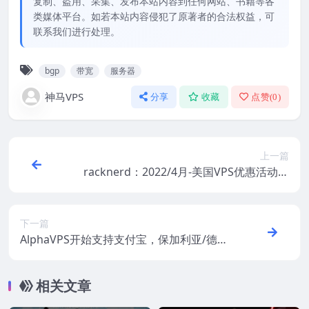
复制、盗用、采集、发布本站内容到任何网站、书籍等各
类媒体平台。如若本站内容侵犯了原著者的合法权益，可
联系我们进行处理。
bgp
带宽
服务器
神马VPS
分享
收藏
点赞(
0
)
上一篇
racknerd：2022/4月-美国VPS优惠活动，
$13.89/年-1G内存/1核/22gSSD/2.5T流量/6
个可选机房
下一篇
AlphaVPS开始支持支付宝，保加利亚/德国
AMD VPS首月半价，1.99欧元/月起
相关文章