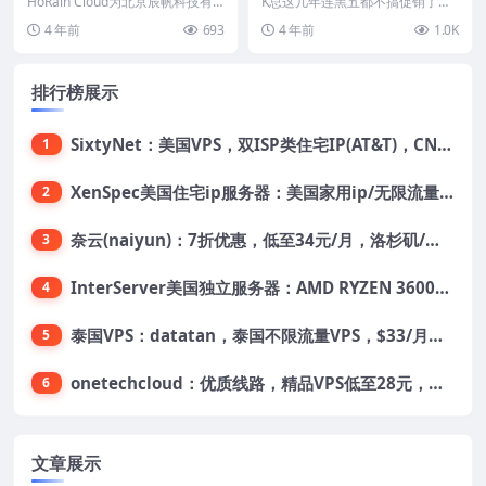
9元/月起，可定制，上海/北
VPS五折：37.5元/月，支持
HoRain Cloud为北京辰帆科技有
K总这几年连黑五都不搞促销了，
京/天津/江苏镇江/山东枣庄/
限公司的云计算服务平台，为中小
支付宝，充500送100
没什么文章好发。这次kvmla难得
4 年前
693
4 年前
1.0K
企业及高校...
把国人用户最喜欢...
浙江嘉兴/绍兴/台州等机房
排行榜展示
SixtyNet：美国VPS，双ISP类住宅IP(AT&T)，CN2 GIA网络，超高DDoS防御，$14/月，2G内存/2核/40gSSD/5T流量/10Gbps带宽
1
XenSpec美国住宅ip服务器：美国家用ip/无限流量/10Gbps独享带宽/449美元/月起，支持支付宝
2
奈云(naiyun)：7折优惠，低至34元/月，洛杉矶/香港机房，三网CN2 GIA/CUII/高防保护，解锁Chatgpt/Tiktok
3
InterServer美国独立服务器：AMD RYZEN 3600X处理器，75美元/月，送40美元
4
泰国VPS：datatan，泰国不限流量VPS，$33/月，4G内存/3核/60gSSD
5
onetechcloud：优质线路，精品VPS低至28元，美国三网原生CN2 GIA（高防可选）、香港CN2、韩国CN2
6
文章展示