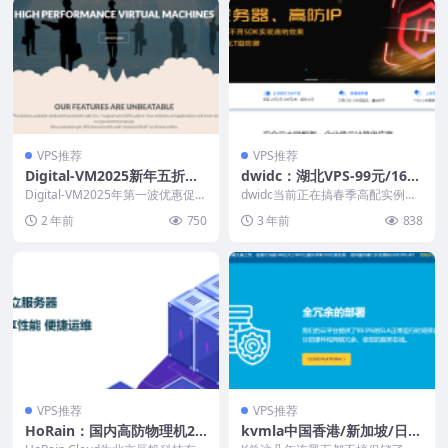
VPS推荐
VPS推荐
Digital-VM2025新年五折优
dwidc：湖北VPS-99元/16G
惠：4美元/月起，新加坡/日
内存/8核/100硬盘/10M带
Digital-VM2025年第一波优惠促销
dwidc当前正在搞春季高配实例限
本/美国/英国/荷兰/西班牙/
活动来了，全场5折优惠，包括日
宽/100g高防，香港/韩国/美
时秒杀活动，湖北100G高防VPS
2 年前
750
3 年前
838
本东京...
低至99元（...
瑞典机房，支持支付宝/Payp
国VPS低至50元/月(防御CC
al
攻击)
VPS推荐
VPS推荐
HoRain：国内高防物理机29
kvmla中国香港/新加坡/日本