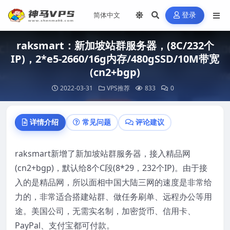
登录
raksmart：新加坡站群服务器，(8C/232个
IP)，2*e5-2660/16g内存/480gSSD/10M带宽
(cn2+bgp)
2022-03-31
VPS推荐
833
0
详情介绍
常见问题
评论建议
raksmart新增了新加坡站群服务器，接入精品网
(cn2+bgp)，默认给8个C段(8*29，232个IP)。由于接
入的是精品网，所以面相中国大陆三网的速度是非常给
力的，非常适合搭建站群、做任务刷单、远程办公等用
途。美国公司，无需实名制，加密货币、信用卡、
PayPal、支付宝都可付款。