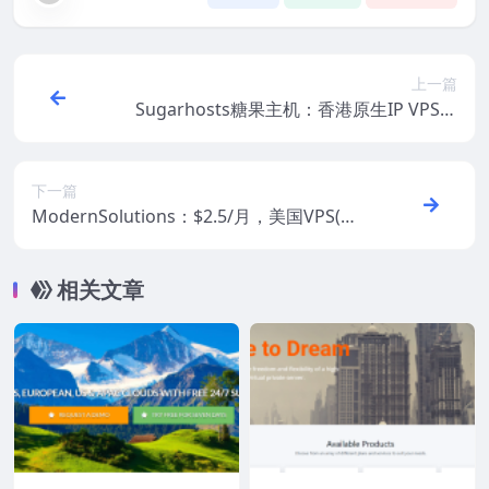
上一篇
Sugarhosts糖果主机：香港原生IP VPS五
折，44.55元/月起，支持支付宝
下一篇
ModernSolutions：$2.5/月，美国VPS(洛
杉矶/达拉斯)，1G内存/1核/25gSSD/10T流
量/1Gbps带宽
相关文章