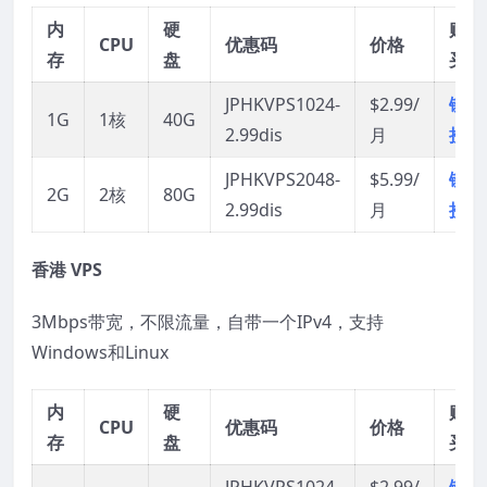
内
硬
购
CPU
优惠码
价格
存
盘
买
JPHKVPS1024-
$2.99/
链
1G
1核
40G
2.99dis
月
接
JPHKVPS2048-
$5.99/
链
2G
2核
80G
2.99dis
月
接
香港 VPS
3Mbps带宽，不限流量，自带一个IPv4，支持
Windows和Linux
内
硬
购
CPU
优惠码
价格
存
盘
买
JPHKVPS1024-
$2.99/
链