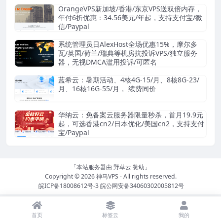
OrangeVPS新加坡/香港/东京VPS送双倍内存，
年付6折优惠：34.56美元/年起，支持支付宝/微
信/Paypal
系统管理员日AlexHost全场优惠15%，摩尔多
瓦/英国/荷兰/瑞典等机房抗投诉VPS/独立服务
器，无视DMCA滥用投诉/可匿名
蓝希云：暑期活动、4核4G-15/月、8核8G-23/
月、16核16G-55/月， 续费同价
华纳云：免备案云服务器限量秒杀，首月19.9元
起，可选香港cn2/日本优化/美国cn2，支持支付
宝/Paypal
「本站服务器由
野草云
赞助」
Copyright © 2026
神马VPS
- All rights reserved.
皖ICP备18008612号-3
皖公网安备34060302005812号
首页
标签云
我的