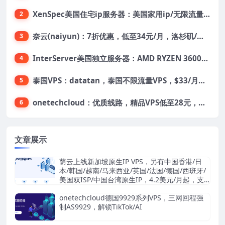
XenSpec美国住宅ip服务器：美国家用ip/无限流量/10Gbps独享带宽/449美元/月起，支持支付宝
2
奈云(naiyun)：7折优惠，低至34元/月，洛杉矶/香港机房，三网CN2 GIA/CUII/高防保护，解锁Chatgpt/Tiktok
3
InterServer美国独立服务器：AMD RYZEN 3600X处理器，75美元/月，送40美元
4
泰国VPS：datatan，泰国不限流量VPS，$33/月，4G内存/3核/60gSSD
5
onetechcloud：优质线路，精品VPS低至28元，美国三网原生CN2 GIA（高防可选）、香港CN2、韩国CN2
6
文章展示
荫云上线新加坡原生IP VPS，另有中国香港/日
本/韩国/越南/马来西亚/英国/法国/德国/西班牙/
美国双ISP/中国台湾原生IP，4.2美元/月起，支
持支付宝/Stripe
onetechcloud德国9929系列VPS，三网回程强
制AS9929，解锁TikTok/AI