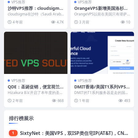
VPS推荐
VPS推荐
沙特VPS推荐：cloudsigm
OrangeVPS新增美国洛杉矶
a，$15/月起，云服务器支持
AMDVPS，另有东京/新加
cloudsigma在沙特（Saudi Arabi
OrangeVPS以前在美国只有堪萨
自定义任意配置
a，沙特阿拉伯）首都利亚德有
坡/香港DC1/香港DC2/堪萨
斯机房，堪萨斯这个机房只适合美
4 年前
4.7K
3 月前
10
自...
国土著使用，到...
斯机房，1.69美元/月起，支
持支付宝/微信支付/银联/Pa
yapl
VPS推荐
VPS推荐
QDE：圣诞促销，便宜荷兰V
DMIT香港/美国T1系列VPS月
PS低至€12.95/年，2G内存/
付9折季付7折限时促销，TY
Hizakura B.V.开启了本年度的圣诞
DMIT的T1系列服务器是走的国际
1核/20gSSD/2T流量/1Gbps
节特别促销，另外一个原因就是官
O Pro系列免费升级流量，支
线路，并不如自己的Eyeball和Pre
2 年前
668
1 年前
493
方进行...
miu...
带宽
持支付宝/微信支付/Paypal
排行榜展示
SixtyNet：美国VPS，双ISP类住宅IP(AT&T)，CN2 GIA网络，超高DDoS防御，$14/月，2G内存/2核/40gSSD/5T流量/10Gbps带宽
1