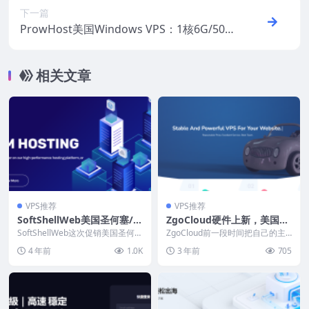
下一篇
ProwHost美国Windows VPS：1核6G/50G
B NVMe/5TB月流量/8.42美元/首月，堪萨
斯机房
相关文章
VPS推荐
VPS推荐
SoftShellWeb美国圣何塞/荷
ZgoCloud硬件上新，美国洛
兰VPS：10美元/月，4IP经销
杉矶/日本大阪VPS 17美元/
SoftShellWeb这次促销美国圣何塞
ZgoCloud前一段时间把自己的主
商VPS 30美元/季度，另有中
和荷兰机房，一种是高配VPS，另
季，支持支付宝/Paypal
站域名换成了www.zgovps.com，
4 年前
1.0K
3 年前
705
外一种...
比...
国台湾机房，支持支付宝