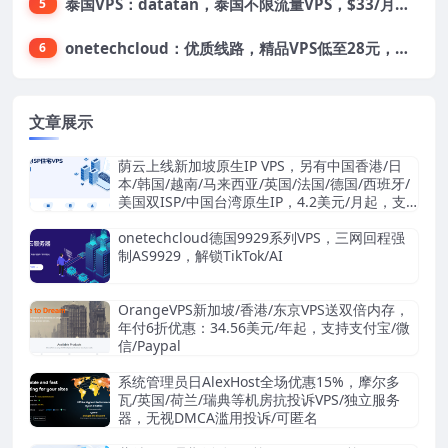
泰国VPS：datatan，泰国不限流量VPS，$33/月，4G内存/3核/60gSSD
5
onetechcloud：优质线路，精品VPS低至28元，美国三网原生CN2 GIA（高防可选）、香港CN2、韩国CN2
6
文章展示
荫云上线新加坡原生IP VPS，另有中国香港/日
本/韩国/越南/马来西亚/英国/法国/德国/西班牙/
美国双ISP/中国台湾原生IP，4.2美元/月起，支
持支付宝/Stripe
onetechcloud德国9929系列VPS，三网回程强
制AS9929，解锁TikTok/AI
OrangeVPS新加坡/香港/东京VPS送双倍内存，
年付6折优惠：34.56美元/年起，支持支付宝/微
信/Paypal
系统管理员日AlexHost全场优惠15%，摩尔多
瓦/英国/荷兰/瑞典等机房抗投诉VPS/独立服务
器，无视DMCA滥用投诉/可匿名