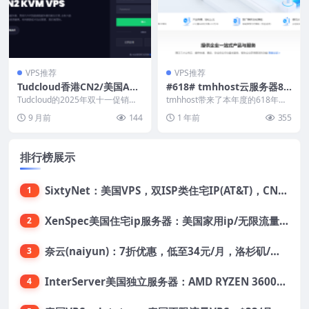
VPS推荐
VPS推荐
Tudcloud香港CN2/美国AS9
#618# tmhhost云服务器8.8
929+CMIN2 VPS优惠45%，
折，洛杉矶/香港季付，原生
Tudcloud的2025年双十一促销活
tmhhost带来了本年度的618年中
充值送余额，支持支付宝/银
动来了！Tudcloud的香港CN2优
双ISP住宅IP，CN2-GIA/CUI
特别促销活动，全场月付低至8.8
9 月前
144
1 年前
355
化...
折，美国洛...
联卡
I/4837高速网络
排行榜展示
SixtyNet：美国VPS，双ISP类住宅IP(AT&T)，CN2 GIA网络，超高DDoS防御，$14/月，2G内存/2核/40gSSD/5T流量/10Gbps带宽
1
XenSpec美国住宅ip服务器：美国家用ip/无限流量/10Gbps独享带宽/449美元/月起，支持支付宝
2
奈云(naiyun)：7折优惠，低至34元/月，洛杉矶/香港机房，三网CN2 GIA/CUII/高防保护，解锁Chatgpt/Tiktok
3
InterServer美国独立服务器：AMD RYZEN 3600X处理器，75美元/月，送40美元
4