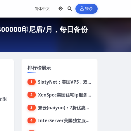
登录
/400000印尼盾/月，每日备份
排行榜展示
SixtyNet：美国VPS，双ISP类住宅IP(AT&T)，CN2 GIA网络，超高DDoS防御，$14/月，2G内存/2核/40gSSD/5T流量/10Gbps带宽
1
低
XenSpec美国住宅ip服务器：美国家用ip/无限流量/10Gbps独享带宽/449美元/月起，支持支付宝
2
无限
奈云(naiyun)：7折优惠，低至34元/月，洛杉矶/香港机房，三网CN2 GIA/CUII/高防保护，解锁Chatgpt/Tiktok
3
InterServer美国独立服务器：AMD RYZEN 3600X处理器，75美元/月，送40美元
4