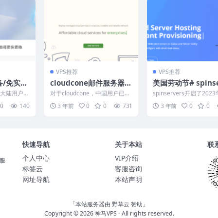
VPS推荐
VPS推荐
备/免实/
cloudcone邮件服务器半
美国劳动节# spinse
陆节点免
价：5美元/年起，每月可
rs：独立服务器3.3
面向大陆用户群
对于cloudcone，中国用户已经
spinservers开启了202
蔽，死扛
发500-3000封邮件，支
$199/月，2*45-26
供商，核心
很熟悉了，基本上都用过cloudc
劳动节特别促销活动：美
0
140
3 年前
0
0
731
3 年前
0
0
one的便...
斯机房，超...
持支付宝/Paypal
4/768G内存/3.84
e/30T流量(20G带宽
快速导航
关于本站
联
个人中心
VIP介绍
服
标签云
客服咨询
网址导航
本站声明
「本站服务器由
野草云
赞助」
Copyright © 2026
神马VPS
- All rights reserved.