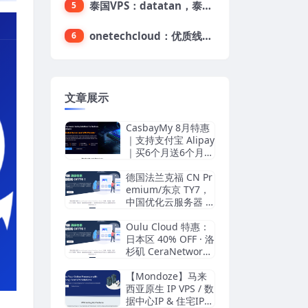
泰国VPS：datatan，泰国不限流量VPS，$33/月，4G内存/3核/60gSSD
5
onetechcloud：优质线路，精品VPS低至28元，美国三网原生CN2 GIA（高防可选）、香港CN2、韩国CN2
6
文章展示
CasbayMy 8月特惠
｜支持支付宝 Alipay
｜买6个月送6个月｜
44马币/月｜马来西
亚服务器｜100Mbp
德国法兰克福 CN Pr
s｜不限流量
emium/东京 TY7，
中国优化云服务器 6
折特惠！
Oulu Cloud 特惠：
日本区 40% OFF · 洛
杉矶 CeraNetworks
20% OFF
【Mondoze】马来
西亚原生 IP VPS / 数
据中心IP & 住宅IP双