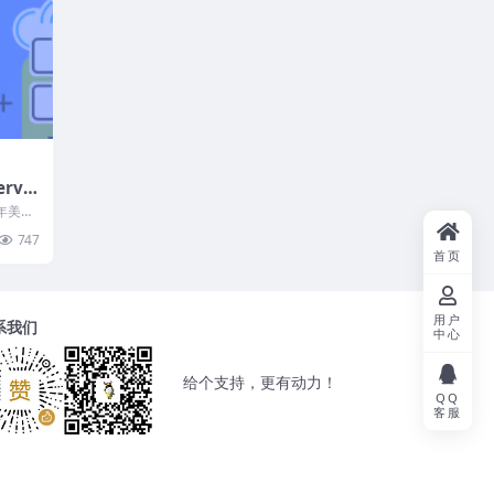
rve
折，
3年美国
90v
国达拉
747
TNVM
首页
)
用户
系我们
中心
给个支持，更有动力！
QQ
客服