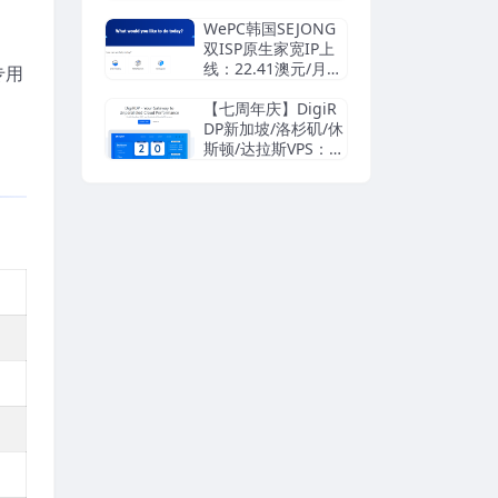
方案 真正不限流
量，不降速不断线
WePC韩国SEJONG
| 住宅IP动态轮
双ISP原生家宽IP上
换，杜绝脏IP封号
线：22.41澳元/月
专用
| $8.33/月起
起，另有英法德西美
加澳日韩台新马泰菲
【七周年庆】DigiR
越印尼巴西南非TikT
DP新加坡/洛杉矶/休
ok VPS，支持支付
斯顿/达拉斯VPS：2.
宝/Paypal
4美元/月，Window
s 4.19美元/月，AM
D处理器，支持支付
宝/Paypal