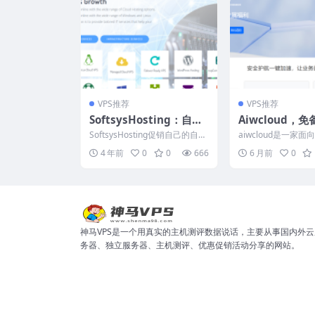
VPS推荐
VPS推荐
SoftsysHosting：自动
Aiwcloud，免
备份服务器75折，新加
高防CDN，大
SoftsysHosting促销自己的自动
aiwcloud是一家
坡/美国芝加哥/丹佛/英国
备，解决移动屏
备份服务器，这种服务器除了主
体的专业的CDN提
4 年前
0
0
666
6 月前
0
服务器外，...
特色是：免备案（...
伦敦机房，可选Window
攻击
s
神马VPS是一个用真实的主机测评数据说话，主要从事国内外云
务器、独立服务器、主机测评、优惠促销活动分享的网站。