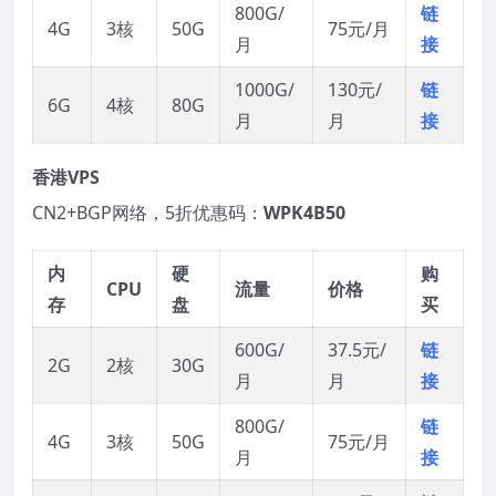
800G/
链
4G
3核
50G
75元/月
月
接
1000G/
130元/
链
6G
4核
80G
月
月
接
香港VPS
CN2+BGP网络，5折优惠码：
WPK4B50
内
硬
购
CPU
流量
价格
存
盘
买
600G/
37.5元/
链
2G
2核
30G
月
月
接
800G/
链
4G
3核
50G
75元/月
月
接