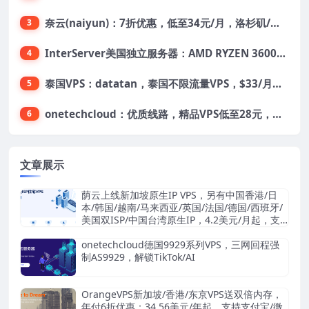
奈云(naiyun)：7折优惠，低至34元/月，洛杉矶/香港机房，三网CN2 GIA/CUII/高防保护，解锁Chatgpt/Tiktok
3
InterServer美国独立服务器：AMD RYZEN 3600X处理器，75美元/月，送40美元
4
泰国VPS：datatan，泰国不限流量VPS，$33/月，4G内存/3核/60gSSD
5
onetechcloud：优质线路，精品VPS低至28元，美国三网原生CN2 GIA（高防可选）、香港CN2、韩国CN2
6
文章展示
荫云上线新加坡原生IP VPS，另有中国香港/日
本/韩国/越南/马来西亚/英国/法国/德国/西班牙/
美国双ISP/中国台湾原生IP，4.2美元/月起，支
持支付宝/Stripe
onetechcloud德国9929系列VPS，三网回程强
制AS9929，解锁TikTok/AI
OrangeVPS新加坡/香港/东京VPS送双倍内存，
年付6折优惠：34.56美元/年起，支持支付宝/微