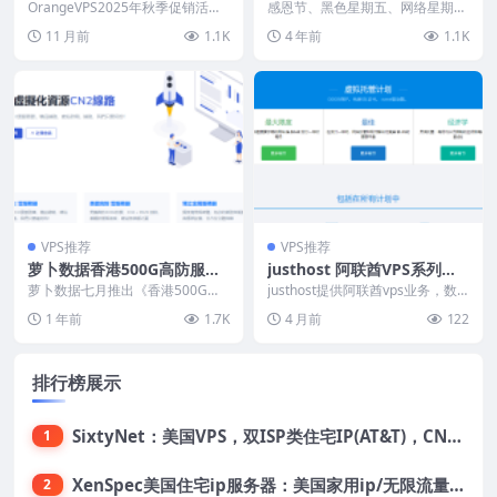
国VPS秋季促销：19.35美元/
总，2022年最便宜的VPS！
OrangeVPS2025年秋季促销活动
感恩节、黑色星期五、网络星期一
年起，支持支付宝/微信支付/
来了，特价套餐全场9折优惠，包
都在11月下旬，主机测评做了个国
11 月前
1.1K
4 年前
1.1K
括新加坡、...
外vps促销的大致...
银联
VPS推荐
VPS推荐
萝卜数据香港500G高防服务
justhost 阿联酋VPS系列基
器：2核2G/20G SSD/100M
于KVM虚拟，NVMe SSD阵
萝卜数据七月推出《香港500G高
justhost提供阿联酋vps业务，数
不限流量/42.39美元/月，支
防服务器》新品上市，香港高防服
列，提供300M~1Gbps带
据中心位于富查伊拉，该阿联酋VP
1 年前
1.7K
4 月前
122
务器位于香港顶级机...
S系列基...
持支付宝
宽，不限制流量，后台支持一
键切换机房、一键切换IP
排行榜展示
SixtyNet：美国VPS，双ISP类住宅IP(AT&T)，CN2 GIA网络，超高DDoS防御，$14/月，2G内存/2核/40gSSD/5T流量/10Gbps带宽
1
XenSpec美国住宅ip服务器：美国家用ip/无限流量/10Gbps独享带宽/449美元/月起，支持支付宝
2