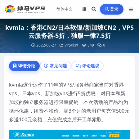
登录
kvmla：香港CN2/日本软银/新加坡CN2，VPS
云服务器-5折，独服一律7.5折
2022-08-27
VPS推荐
849
0
详情介绍
常见问题
评论建议
kvmla这个运作了11年的VPS/服务器商家当前对香港
vps、日本vps、新加坡vps进行5折优惠，对日本和新
加坡的独立服务器进行限量促销；本次活动的产品均为
循环优惠，续费不涨价。满3个月的老用户每充值500元
多送100元余额，充值完成之后开工单索取。