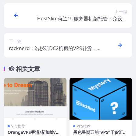
上一篇
HostSlim荷兰1U服务器机架托管：免设置
费/可用自己的ASN/25TB流量/1Gbps带宽/2
9欧元/月
下一篇
racknerd：洛杉矶DC2机房的VPS补货，低
至$9/年，有Intel\AMD平台可供选择
相关文章
VPS推荐
VPS推荐
OrangeVPS香港/新加坡/美
黑色星期五的“VPS”干货汇