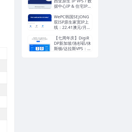
西亚原生 IP VPS / 数
据中心IP & 住宅IP双
方案 真正不限流
量，不降速不断线
WePC韩国SEJONG
| 住宅IP动态轮
双ISP原生家宽IP上
换，杜绝脏IP封号
线：22.41澳元/月
| $8.33/月起
起，另有英法德西美
加澳日韩台新马泰菲
【七周年庆】DigiR
越印尼巴西南非TikT
DP新加坡/洛杉矶/休
ok VPS，支持支付
斯顿/达拉斯VPS：2.
宝/Paypal
4美元/月，Window
s 4.19美元/月，AM
D处理器，支持支付
宝/Paypal