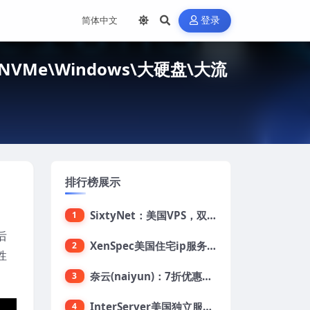
登录
NVMe\Windows\大硬盘\大流
排行榜展示
SixtyNet：美国VPS，双ISP类住宅IP(AT&T)，CN2 GIA网络，超高DDoS防御，$14/月，2G内存/2核/40gSSD/5T流量/10Gbps带宽
1
后
XenSpec美国住宅ip服务器：美国家用ip/无限流量/10Gbps独享带宽/449美元/月起，支持支付宝
2
性
奈云(naiyun)：7折优惠，低至34元/月，洛杉矶/香港机房，三网CN2 GIA/CUII/高防保护，解锁Chatgpt/Tiktok
3
InterServer美国独立服务器：AMD RYZEN 3600X处理器，75美元/月，送40美元
4