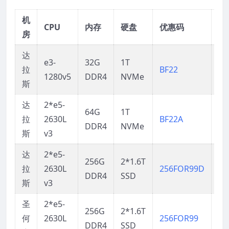
机
CPU
内存
硬盘
优惠码
价
房
达
e3-
32G
1T
$5
拉
BF22
1280v5
DDR4
NVMe
月
斯
达
2*e5-
64G
1T
$9
拉
2630L
BF22A
DDR4
NVMe
月
斯
v3
达
2*e5-
256G
2*1.6T
$9
拉
2630L
256FOR99D
DDR4
SSD
月
斯
v3
圣
2*e5-
256G
2*1.6T
$9
何
2630L
256FOR99
DDR4
SSD
月