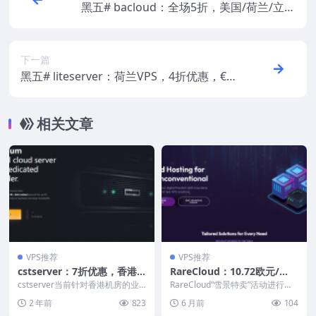
黑五# bacloud：全场5折，美国/荷兰/立陶
宛，1Gbps带宽，VPS不限流量，独服给10
0T流量
下一篇
黑五# liteserver：荷兰VPS，4折优惠，€2.
4/月，1G内存/1核/512g硬盘/15T流量
相关文章
VPS推荐
VPS推荐
cstserver：7折优惠，香港V
RareCloud：10.72欧元/
PS低至$3.49/月、香港站群
年，香港/日本/美国/欧洲12
cstserver当前针对香港机房的业
RareCloud“雪景特卖”活动进行
低至$106/月、香港CN2 GI
务搞7折优惠互动，大陆优化线路
机房，奥地利/德国/美国SIM
中，包括中国香港、日本、英国、
2 年前
823
6 月前
104
的香港VPS...
美国、荷兰、...
A/CUII/CMIN2线路独服$8
卡上线，英国送双倍硬盘，支