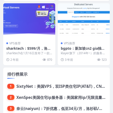
1/月
持支付宝/Paypal
VPS推荐
VPS推荐
sharktech：$599/月，洛杉
bgpto：新加坡cn2 gia独立
矶10G带宽/不限流量，60G
服务器，$49/月，e3-1230v
sharktech在1月16日发布了一款A
klayer旗下（2014年~）的服务器
防御，AMD EPYC 7702P/25
MD EPYC 7002系列的独立服务...
3/16g内存/480gSSD/10M&
品牌bgp.to当前针对新加坡服务器
2 年前
870
3 年前
523
（物...
6g内存/2TNVMe/5IP
100M带宽
排行榜展示
SixtyNet：美国VPS，双ISP类住宅IP(AT&T)，CN2 GIA网络，超高DDoS防御，$14/月，2G内存/2核/40gSSD/5T流量/10Gbps带宽
1
XenSpec美国住宅ip服务器：美国家用ip/无限流量/10Gbps独享带宽/449美元/月起，支持支付宝
2
奈云(naiyun)：7折优惠，低至34元/月，洛杉矶/香港机房，三网CN2 GIA/CUII/高防保护，解锁Chatgpt/Tiktok
3