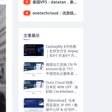
泰国VPS：datatan，泰国不限流量VPS，$33/月，4G内存/3核/60gSSD
5
onetechcloud：优质线路，精品VPS低至28元，美国三网原生CN2 GIA（高防可选）、香港CN2、韩国CN2
6
文章展示
CasbayMy 8月特惠
｜支持支付宝 Alipay
｜买6个月送6个月｜
44马币/月｜马来西
亚服务器｜100Mbp
德国法兰克福 CN Pr
s｜不限流量
emium/东京 TY7，
中国优化云服务器 6
折特惠！
Oulu Cloud 特惠：
日本区 40% OFF · 洛
杉矶 CeraNetworks
20% OFF
【Mondoze】马来
西亚原生 IP VPS / 数
据中心IP & 住宅IP双