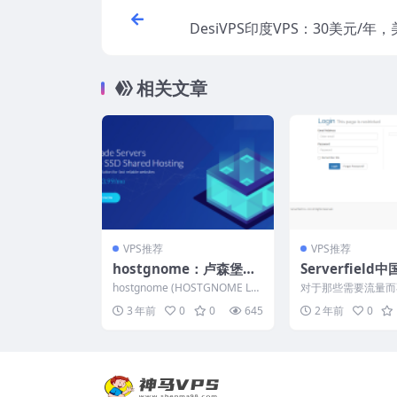
DesiVPS印度VPS：30美元/年
器18.99美元/年，荷兰服务器
年，支持支付宝和P
相关文章
VPS推荐
VPS推荐
hostgnome：卢森堡VP
Serverfiel
S，无视版权，$13/月，
生IP不限流量服
hostgnome (HOSTGNOME LT
对于那些需要流量而
2G内存/1核(Ryzen 9 59
9美元/月，台湾本
D 13468575，ASN: A...
人，台湾省IDC商家Ser
3 年前
0
0
645
2 年前
0
推出了台中...
50X)/20gNVMe/20T流
台中机房100M
量
锁Netflix/Dis