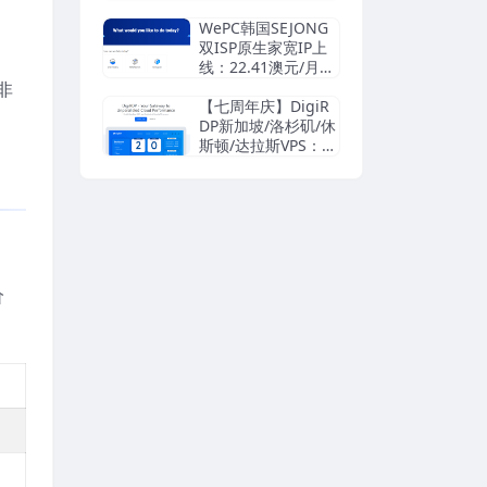
方案 真正不限流
量，不降速不断线
WePC韩国SEJONG
| 住宅IP动态轮
双ISP原生家宽IP上
换，杜绝脏IP封号
线：22.41澳元/月
| $8.33/月起
起，另有英法德西美
非
加澳日韩台新马泰菲
【七周年庆】DigiR
越印尼巴西南非TikT
DP新加坡/洛杉矶/休
ok VPS，支持支付
斯顿/达拉斯VPS：2.
宝/Paypal
4美元/月，Window
s 4.19美元/月，AM
D处理器，支持支付
宝/Paypal
价