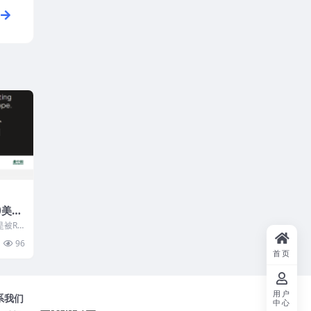
0美
/余
是被Ra
兰VP
然看到
96
42
首页
Win
用户
系我们
中心