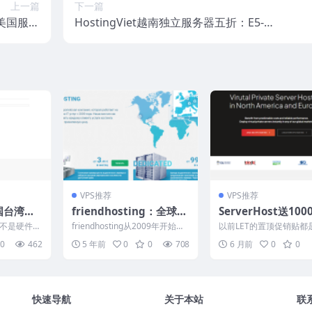
上一篇
下一篇
，美国服务
HostingViet越南独立服务器五折：E5-26
20美元/
80v4/128G DDR4/1.92TB NVMe/无限流
aypal
量/200Mbps/2500000越南盾/月
VPS推荐
VPS推荐
d中国台湾原
friendhosting：全球多
ServerHost送100
务器：18
机房、超便宜VPS、不限
元/iPad Mini/T恤
不是硬件的
friendhosting从2009年开始运
以前LET的置顶促销贴都
地IP/
流量，优惠促销中，多种
额，美国/加拿大/荷
verfield
作至今应该算是一个有些年头但
ckNerd包圆了，这次突
0
462
5 年前
0
0
708
6 月前
0
0
是依旧不...
是ServerH...
bps，解
支付方式
S：33美元/年，独服
ney+
美元/月，无限流量/
dows
快速导航
关于本站
联