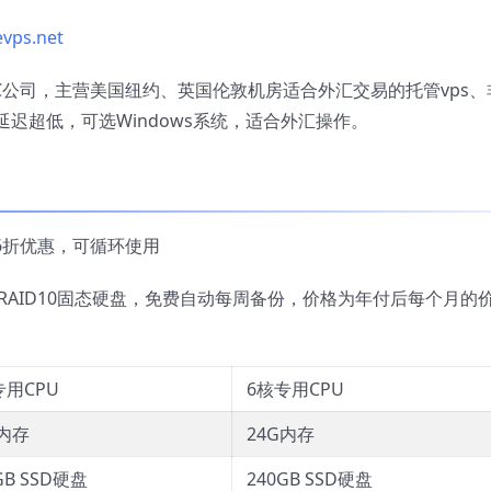
evps.net
美国IDC公司，主营美国纽约、英国伦敦机房适合外汇交易的托管vps、
迟超低，可选Windows系统，适合外汇操作。
 6折优惠，可循环使用
CPU、RAID10固态硬盘，免费自动每周备份，价格为年付后每个月的
专用CPU
6核专用CPU
G内存
24G内存
GB SSD硬盘
240GB SSD硬盘