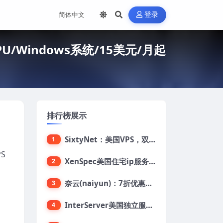
登录
/Windows系统/15美元/月起
排行榜展示
SixtyNet：美国VPS，双ISP类住宅IP(AT&T)，CN2 GIA网络，超高DDoS防御，$14/月，2G内存/2核/40gSSD/5T流量/10Gbps带宽
1
S
XenSpec美国住宅ip服务器：美国家用ip/无限流量/10Gbps独享带宽/449美元/月起，支持支付宝
2
奈云(naiyun)：7折优惠，低至34元/月，洛杉矶/香港机房，三网CN2 GIA/CUII/高防保护，解锁Chatgpt/Tiktok
3
InterServer美国独立服务器：AMD RYZEN 3600X处理器，75美元/月，送40美元
4