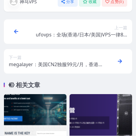
神马VPS
分享
收藏
点赞(
0
)
上一篇
ufovps：全场(香港/日本/美国)VPS一律8.5
折，充值送钱(最多送1000元)，可叠加季付
9折/年付8折
下一篇
megalayer：美国CN2独服99元/月，香港C
N2独服399元/月
相关文章