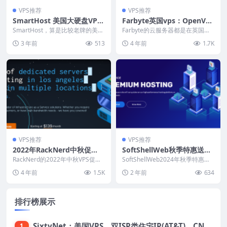
VPS推荐
VPS推荐
SmartHost 美国大硬盘VPS
Farbyte英国vps：OpenVZ
主机 1TB HDD 年付$29.95
虚拟化6.6英镑/月，KVM虚
SmartHost，算是比较老牌的美国
Farbyte的云服务器都是在英国曼
主机商。有提供美国和欧洲机房的
拟化8.75英镑/月，英国原生I
彻斯特自建的机房，并不是租用别
3 年前
513
4 年前
1.7K
云服务器、V...
人的机房，商家...
P
VPS推荐
VPS推荐
2022年RackNerd中秋促
SoftShellWeb秋季特惠送双
销：11.88美元/年起，支持支
倍流量：台湾/荷兰/圣何塞服
RackNerd的2022年中秋VPS促销
SoftShellWeb2024年秋季特惠促
付宝，老套餐低至9.89美元/
活动开始啦，促销三款便宜vps，
务器19.95美元/年起，支持支
销中，包括中国台湾、美国圣何
4 年前
1.5K
2 年前
634
包括洛...
塞、美国...
年
付宝/Paypal
排行榜展示
SixtyNet：美国VPS，双ISP类住宅IP(AT&T)，CN2 GIA网络，超高DDoS防御，$14/月，2G内存/2核/40gSSD/5T流量/10Gbps带宽
1