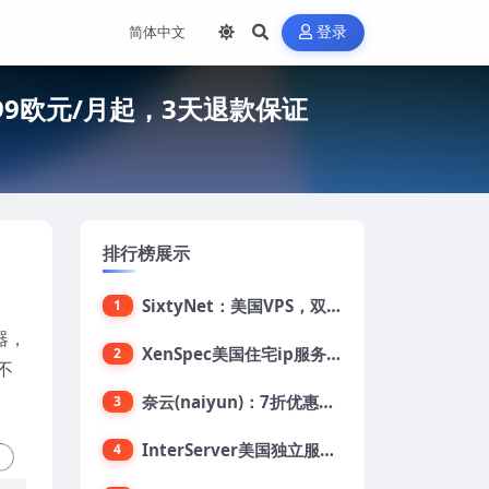
登录
2.99欧元/月起，3天退款保证
排行榜展示
SixtyNet：美国VPS，双ISP类住宅IP(AT&T)，CN2 GIA网络，超高DDoS防御，$14/月，2G内存/2核/40gSSD/5T流量/10Gbps带宽
1
器，
XenSpec美国住宅ip服务器：美国家用ip/无限流量/10Gbps独享带宽/449美元/月起，支持支付宝
2
不
奈云(naiyun)：7折优惠，低至34元/月，洛杉矶/香港机房，三网CN2 GIA/CUII/高防保护，解锁Chatgpt/Tiktok
3
InterServer美国独立服务器：AMD RYZEN 3600X处理器，75美元/月，送40美元
4