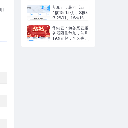
瑞典等机房抗投诉VP
S/独立服务器，无视
蓝希云：暑期活动、
专用
DMCA滥用投诉/可
4核4G-15/月、8核8
匿名
G-23/月、16核16G-
55/月， 续费同价
华纳云：免备案云服
务器限量秒杀，首月
19.9元起，可选香港
cn2/日本优化/美国c
n2，支持支付宝/Pay
pal