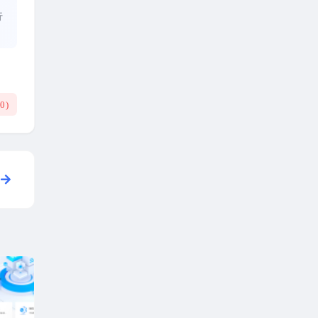
、
行
(
0
)