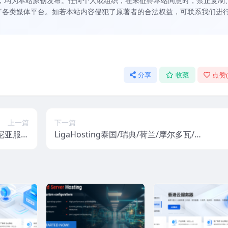
，均为本站原创发布。任何个人或组织，在未征得本站同意时，禁止复制
等各类媒体平台。如若本站内容侵犯了原著者的合法权益，可联系我们进
分享
收藏
点赞
上一篇
下一篇
马尼亚服务
LigaHosting泰国/瑞典/荷兰/摩尔多瓦/美
bps高防
国西雅图/达拉斯VPS：1.99欧元/月起，
无限流量抗投诉