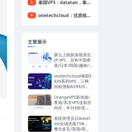
泰国VPS：datatan，泰国不限流量VPS，$33/月，4G内存/3核/60gSSD
5
onetechcloud：优质线路，精品VPS低至28元，美国三网原生CN2 GIA（高防可选）、香港CN2、韩国CN2
6
文章展示
荫云上线新加坡原生
IP VPS，另有中国香
港/日本/韩国/越南/
马来西亚/英国/法国/
德国/西班牙/美国双I
onetechcloud德国9
SP/中国台湾原生I
929系列VPS，三网
P，4.2美元/月起，
回程强制AS9929，
支持支付宝/Stripe
解锁TikTok/AI
OrangeVPS新加坡/
香港/东京VPS送双倍
内存，年付6折优
惠：34.56美元/年
起，支持支付宝/微
系统管理员日AlexH
信/Paypal
ost全场优惠15%，
摩尔多瓦/英国/荷兰/