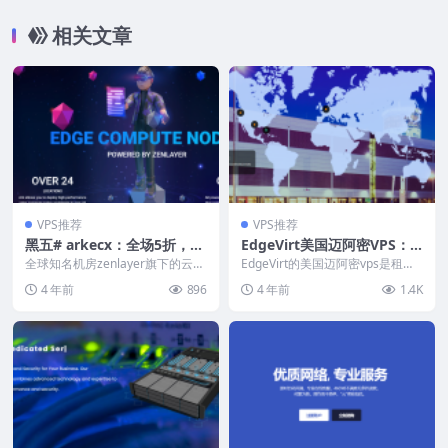
持支付宝/Paypal
相关文章
VPS推荐
VPS推荐
黑五# arkecx：全场5折，低
EdgeVirt美国迈阿密VPS：0.
至$5/月，全球28个机房，香
9美元/月起，10Gbps大带
全球知名机房zenlayer旗下的云服
EdgeVirt的美国迈阿密vps是租用
港\台湾\日\韩\新\马\泰\越
务器品牌arkecx带来了2022年黑
宽，支持支付宝/微信支付
的Equinix迈阿密机房，母机采用
4 年前
896
4 年前
1.4K
色星...
双E...
\菲\印\印尼等