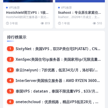
VPS推荐
VPS推荐
Hostshield荷兰VPS：1核1
lisahost：专业原生家庭住宅
G/40GB SSD/3TB月流量/1G
属性VPS，CN2/CUII/CMI/A
Hostshield的荷兰服务器一直比较
lisahost，2020年1月成立，主要
bps带宽/KVM/13.99美元/
贵，这次终于有年付便宜vps了，
S4837/国际线路等，香港/台
运作香港、台湾、韩国、日本、新
3 年前
819
1 年前
510
依然是自...
加坡、美...
年，支持支付宝/Paypal
湾/韩国/日本/新加坡/美国/
英国
排行榜展示
SixtyNet：美国VPS，双ISP类住宅IP(AT&T)，CN2 GIA网络，超高DDoS防御，$14/月，2G内存/2核/40gSSD/5T流量/10Gbps带宽
1
XenSpec美国住宅ip服务器：美国家用ip/无限流量/10Gbps独享带宽/449美元/月起，支持支付宝
2
奈云(naiyun)：7折优惠，低至34元/月，洛杉矶/香港机房，三网CN2 GIA/CUII/高防保护，解锁Chatgpt/Tiktok
3
InterServer美国独立服务器：AMD RYZEN 3600X处理器，75美元/月，送40美元
4
泰国VPS：datatan，泰国不限流量VPS，$33/月，4G内存/3核/60gSSD
5
onetechcloud：优质线路，精品VPS低至28元，美国三网原生CN2 GIA（高防可选）、香港CN2、韩国CN2
6