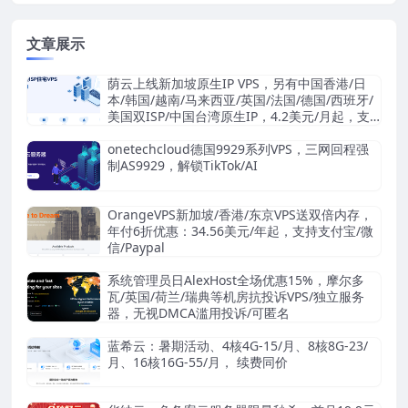
文章展示
荫云上线新加坡原生IP VPS，另有中国香港/日
本/韩国/越南/马来西亚/英国/法国/德国/西班牙/
美国双ISP/中国台湾原生IP，4.2美元/月起，支
持支付宝/Stripe
onetechcloud德国9929系列VPS，三网回程强
制AS9929，解锁TikTok/AI
OrangeVPS新加坡/香港/东京VPS送双倍内存，
年付6折优惠：34.56美元/年起，支持支付宝/微
信/Paypal
系统管理员日AlexHost全场优惠15%，摩尔多
瓦/英国/荷兰/瑞典等机房抗投诉VPS/独立服务
器，无视DMCA滥用投诉/可匿名
蓝希云：暑期活动、4核4G-15/月、8核8G-23/
月、16核16G-55/月， 续费同价