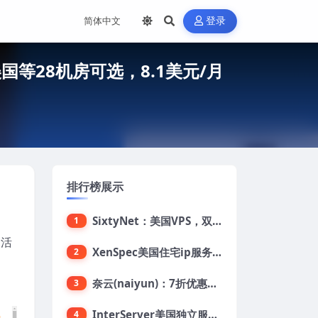
登录
/美国等28机房可选，8.1美元/月
排行榜展示
SixtyNet：美国VPS，双ISP类住宅IP(AT&T)，CN2 GIA网络，超高DDoS防御，$14/月，2G内存/2核/40gSSD/5T流量/10Gbps带宽
1
高活
XenSpec美国住宅ip服务器：美国家用ip/无限流量/10Gbps独享带宽/449美元/月起，支持支付宝
2
奈云(naiyun)：7折优惠，低至34元/月，洛杉矶/香港机房，三网CN2 GIA/CUII/高防保护，解锁Chatgpt/Tiktok
3
InterServer美国独立服务器：AMD RYZEN 3600X处理器，75美元/月，送40美元
4