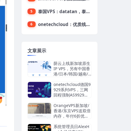
泰国VPS：datatan，泰国不限流量VPS，$33/月，4G内存/3核/60gSSD
5
onetechcloud：优质线路，精品VPS低至28元，美国三网原生CN2 GIA（高防可选）、香港CN2、韩国CN2
6
文章展示
荫云上线新加坡原生
IP VPS，另有中国香
港/日本/韩国/越南/
马来西亚/英国/法国/
德国/西班牙/美国双I
onetechcloud德国9
SP/中国台湾原生I
929系列VPS，三网
P，4.2美元/月起，
回程强制AS9929，
支持支付宝/Stripe
解锁TikTok/AI
OrangeVPS新加坡/
香港/东京VPS送双倍
内存，年付6折优
惠：34.56美元/年
起，支持支付宝/微
系统管理员日AlexH