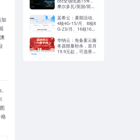
信/Paypal
ost全场优惠15%，
摩尔多瓦/英国/荷兰/
瑞典等机房抗投诉VP
S/独立服务器，无视
蓝希云：暑期活动、
新加
DMCA滥用投诉/可
4核4G-15/月、8核8
国
匿名
G-23/月、16核16G-
55/月， 续费同价
澳
华纳云：免备案云服
业
务器限量秒杀，首月
19.9元起，可选香港
cn2/日本优化/美国c
n2，支持支付宝/Pay
pal
s、
尔
图
价格