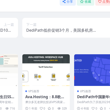
分享
收藏
点赞
上一篇
下一篇
ID10，1
DediPath低价促销3个月，美国多机房独
多个机房可
服33.75美元/月，混合服务器8.62美元/月
选！
起，支持支付宝/Paypal
VPS推荐
VPS推荐
岁生日SSD
Ava.Hosting：8.8欧元/
DediPath中国新
元/年，
年抗投诉VPS限量补货，
美国VPS：15美元/
天五周年促销预
摩尔多瓦老牌抗投诉VPS商家Av
DediPath为了庆祝202
B月流量/
摩尔多瓦机房无视DMC
起，洛杉矶独服39美
餐比这次促
a.Hosting补货最便宜的“VPS Na
历新年，专门搞了一场促
0
716
1 年前
0
0
329
4 年前
0
0
no...
动，看来Dedi...