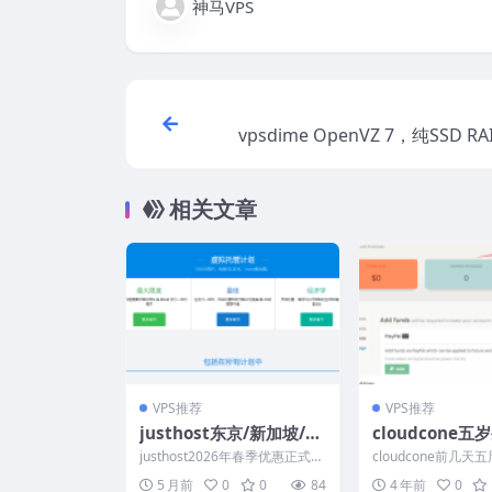
神马VPS
vpsdime OpenVZ 7，纯SSD RA
0Gbps带宽，自带一个IPv4，
相关文章
VPS推荐
VPS推荐
justhost东京/新加坡/洛
cloudcone五
杉矶春季爆款上线，全球
VPS特卖：16美
justhost2026年春季优惠正式开
cloudcone前几
VPS最高直降45%，23
纯SSD硬盘/4T
启，热门节点限时放价。现在升
热活动的时候有个套
5 月前
0
0
84
4 年前
0
级 VPS，...
销的套餐便宜2美...