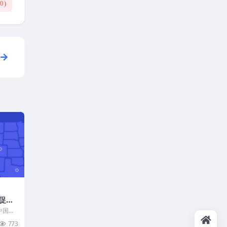
(
0
)
年促销
年
3中国农
元/
销活
773