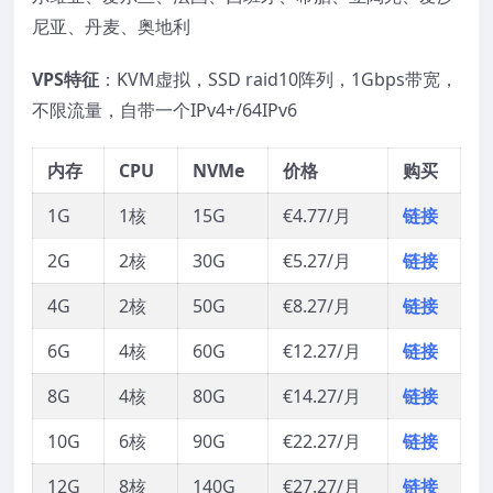
尼亚、丹麦、奥地利
VPS特征
：KVM虚拟，SSD raid10阵列，1Gbps带宽，
不限流量，自带一个IPv4+/64IPv6
内存
CPU
NVMe
价格
购买
1G
1核
15G
€4.77/月
链接
2G
2核
30G
€5.27/月
链接
4G
2核
50G
€8.27/月
链接
6G
4核
60G
€12.27/月
链接
8G
4核
80G
€14.27/月
链接
10G
6核
90G
€22.27/月
链接
12G
8核
140G
€27.27/月
链接