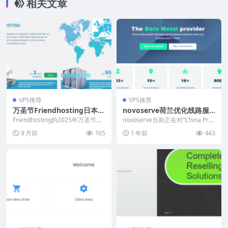
相关文章
l
VPS推荐
VPS推荐
万圣节Friendhosting日本/
novoserve荷兰优化线路服
巴西/美国/欧洲16机房VPS：
务器，5折优惠€148/月，三
Friendhosting的2025年万圣节优
novoserve当前正在对“China Pre
2.1欧元/月起，支持支付宝/
惠促销活动进行中，从今天开始到
网直连中国/1Gbps不限流量
mium Network Ser...
9 月前
165
1 年前
443
20...
微信支付