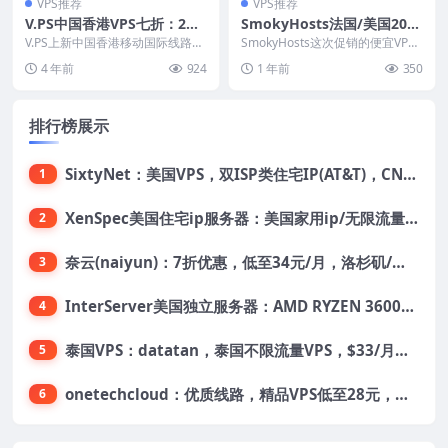
VPS推荐
VPS推荐
V.PS中国香港VPS七折：2核
SmokyHosts法国/美国20G
1G/20GB SSD/1TB月流量/1
B NVMe+1TB HDD大硬盘VP
V.PS上新中国香港移动国际线路服
SmokyHosts这次促销的便宜VPS
Gbps带宽/4.17美元/月
务器七折优惠中，1Gbps大带宽，
S：60.95美元/年，无限流量
是NVMe系统盘+HDD大硬盘的混
4 年前
924
1 年前
350
当然，香港机...
合存储...
排行榜展示
SixtyNet：美国VPS，双ISP类住宅IP(AT&T)，CN2 GIA网络，超高DDoS防御，$14/月，2G内存/2核/40gSSD/5T流量/10Gbps带宽
1
XenSpec美国住宅ip服务器：美国家用ip/无限流量/10Gbps独享带宽/449美元/月起，支持支付宝
2
奈云(naiyun)：7折优惠，低至34元/月，洛杉矶/香港机房，三网CN2 GIA/CUII/高防保护，解锁Chatgpt/Tiktok
3
InterServer美国独立服务器：AMD RYZEN 3600X处理器，75美元/月，送40美元
4
泰国VPS：datatan，泰国不限流量VPS，$33/月，4G内存/3核/60gSSD
5
onetechcloud：优质线路，精品VPS低至28元，美国三网原生CN2 GIA（高防可选）、香港CN2、韩国CN2
6