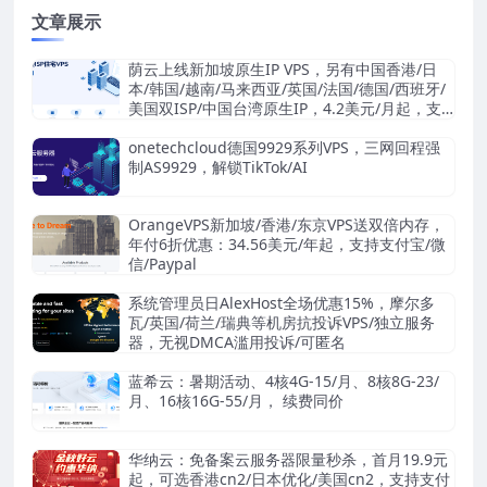
文章展示
荫云上线新加坡原生IP VPS，另有中国香港/日
本/韩国/越南/马来西亚/英国/法国/德国/西班牙/
美国双ISP/中国台湾原生IP，4.2美元/月起，支
持支付宝/Stripe
onetechcloud德国9929系列VPS，三网回程强
制AS9929，解锁TikTok/AI
OrangeVPS新加坡/香港/东京VPS送双倍内存，
年付6折优惠：34.56美元/年起，支持支付宝/微
信/Paypal
系统管理员日AlexHost全场优惠15%，摩尔多
瓦/英国/荷兰/瑞典等机房抗投诉VPS/独立服务
器，无视DMCA滥用投诉/可匿名
蓝希云：暑期活动、4核4G-15/月、8核8G-23/
月、16核16G-55/月， 续费同价
华纳云：免备案云服务器限量秒杀，首月19.9元
起，可选香港cn2/日本优化/美国cn2，支持支付