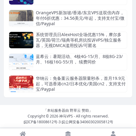
OrangeVPS新加坡/香港/东京VPS送双倍内存，
年付6折优惠：34.56美元/年起，支持支付宝/微
信/Paypal
系统管理员日AlexHost全场优惠15%，摩尔多
瓦/英国/荷兰/瑞典等机房抗投诉VPS/独立服务
器，无视DMCA滥用投诉/可匿名
蓝希云：暑期活动、4核4G-15/月、8核8G-23/
月、16核16G-55/月， 续费同价
华纳云：免备案云服务器限量秒杀，首月19.9元
起，可选香港cn2/日本优化/美国cn2，支持支付
宝/Paypal
「本站服务器由
野草云
赞助」
Copyright © 2026
神马VPS
- All rights reserved.
皖ICP备18008612号-3
皖公网安备34060302005812号