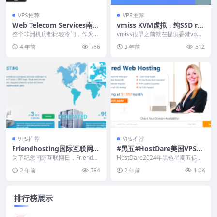
VPS推荐
VPS推荐
Web Telecom Services南非
vmiss KVM虚拟，纯SSD rai
VPS：1核750M/8GB硬盘/10
d10阵列，自带一个IPv4+3
整个非洲机房都比较冷门，作为南
vmiss很早之前就在提供香港vp
0GB流量/59南非兰特/月，大
非本土商家的Web Telecom Servi
个IPv6
s，默认是针对大陆优化的“中国 -
4 年前
766
3 年前
512
ce...
香港 - ...
概24元人民币
VPS推荐
VPS推荐
Friendhosting国际互联网日
#黑五#HostDare美国VPS：
全场6折：2.1欧元/月起，日
10.99美元/年，CN2 GIA 21.
为了纪念国际互联网日，Friendho
HostDare2024年黑色星期五促销
本/美国/欧洲13机房，支持支
sting全场优惠40%促销中，季
59美元/年，日本服务器30美
主要是三个地方，一是上线特价美
2 年前
784
2 年前
1.0K
付、半年...
国洛杉矶N...
付宝/微信支付/银联卡
元/年，支持支付宝/Paypal
排行榜展示