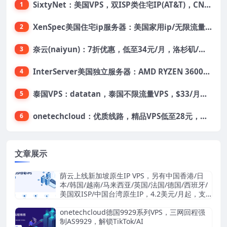
SixtyNet：美国VPS，双ISP类住宅IP(AT&T)，CN2 GIA网络，超高DDoS防御，$14/月，2G内存/2核/40gSSD/5T流量/10Gbps带宽
1
XenSpec美国住宅ip服务器：美国家用ip/无限流量/10Gbps独享带宽/449美元/月起，支持支付宝
2
奈云(naiyun)：7折优惠，低至34元/月，洛杉矶/香港机房，三网CN2 GIA/CUII/高防保护，解锁Chatgpt/Tiktok
3
InterServer美国独立服务器：AMD RYZEN 3600X处理器，75美元/月，送40美元
4
泰国VPS：datatan，泰国不限流量VPS，$33/月，4G内存/3核/60gSSD
5
onetechcloud：优质线路，精品VPS低至28元，美国三网原生CN2 GIA（高防可选）、香港CN2、韩国CN2
6
文章展示
荫云上线新加坡原生IP VPS，另有中国香港/日
本/韩国/越南/马来西亚/英国/法国/德国/西班牙/
美国双ISP/中国台湾原生IP，4.2美元/月起，支
持支付宝/Stripe
onetechcloud德国9929系列VPS，三网回程强
制AS9929，解锁TikTok/AI