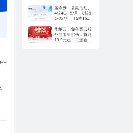
瑞典等机房抗投诉VP
S/独立服务器，无视
蓝希云：暑期活动、
DMCA滥用投诉/可
4核4G-15/月、8核8
匿名
G-23/月、16核16G-
55/月， 续费同价
华纳云：免备案云服
务器限量秒杀，首月
19.9元起，可选香港
cn2/日本优化/美国c
n2，支持支付宝/Pay
pal
米什
、
义