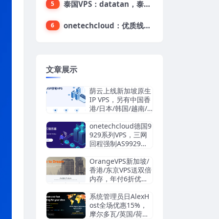
泰国VPS：datatan，泰国不限流量VPS，$33/月，4G内存/3核/60gSSD
5
onetechcloud：优质线路，精品VPS低至28元，美国三网原生CN2 GIA（高防可选）、香港CN2、韩国CN2
6
文章展示
荫云上线新加坡原生
IP VPS，另有中国香
港/日本/韩国/越南/
马来西亚/英国/法国/
德国/西班牙/美国双I
onetechcloud德国9
SP/中国台湾原生I
929系列VPS，三网
P，4.2美元/月起，
回程强制AS9929，
支持支付宝/Stripe
解锁TikTok/AI
OrangeVPS新加坡/
香港/东京VPS送双倍
内存，年付6折优
惠：34.56美元/年
起，支持支付宝/微
系统管理员日AlexH
信/Paypal
ost全场优惠15%，
摩尔多瓦/英国/荷兰/