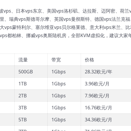
加坡vps、日本vps东京、美国vps洛杉矶、达拉斯、迈阿密、荷兰v
里、瑞典vps斯德哥尔摩、英国vps曼彻斯特、德国vps法兰克福
大vps蒙特利尔、塞尔维亚vps贝尔格莱德、意大利vps米兰、比
兰vps都柏林、挪威vps奥斯陆机房，全部KVM虚拟化，建议大家
流量
带宽
价格
500GB
1Gbps
28.32欧元/年
1TB
1Gbps
3.96欧元/月
2TB
1Gbps
7.96欧元/月
3TB
1Gbps
16.76欧元/月
5TB
1Gbps
34.36欧元/月