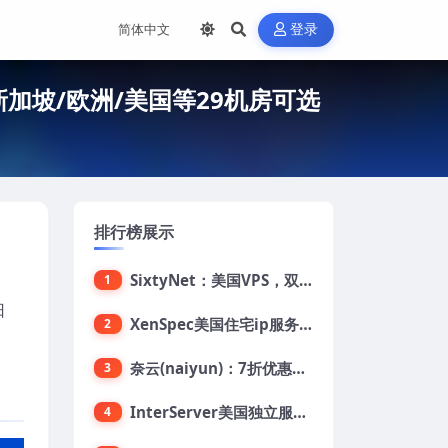
登录
本/新加坡/欧洲/美国等29机房可选
排行榜展示
SixtyNet：美国VPS，双ISP类住宅IP(AT&T)，CN2 GIA网络，超高DDoS防御，$14/月，2G内存/2核/40gSSD/5T流量/10Gbps带宽
1
日
XenSpec美国住宅ip服务器：美国家用ip/无限流量/10Gbps独享带宽/449美元/月起，支持支付宝
2
奈云(naiyun)：7折优惠，低至34元/月，洛杉矶/香港机房，三网CN2 GIA/CUII/高防保护，解锁Chatgpt/Tiktok
3
InterServer美国独立服务器：AMD RYZEN 3600X处理器，75美元/月，送40美元
4