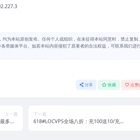
.227.3
，均为本站原创发布。任何个人或组织，在未征得本站同意时，禁止复制
等各类媒体平台。如若本站内容侵犯了原著者的合法权益，可联系我们进
分享
收藏
点赞
上一篇
下一篇
：最多送1
618#LOCVPS全场八折：充100送10/充5
，已支持
000送618，香港/韩国/日本/美国等18机
Paypal
房，支持支付宝/微信支付