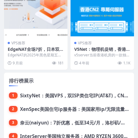
VPS推荐
VPS推荐
EdgeNAT全场7折，日本双IS
V5Net：物理机促销，香港C
P/香港住宅IP/韩国原生/美国
N2服务器7折，香港国际+香
EdgeNAT的2025年黑色星期五促
v5server当前香港机房的一款独立
VPS，香港/日本/韩国物理
销活动来了，这次全场不管月付年
港高防+韩国BGP一律8折
服务器搞7折优惠促销，默认接入
9 月前
181
4 年前
1.1K
付统统7折，...
CN2+BG...
机，支持支付宝/USDT
排行榜展示
SixtyNet：美国VPS，双ISP类住宅IP(AT&T)，CN2 GIA网络，超高DDoS防御，$14/月，2G内存/2核/40gSSD/5T流量/10Gbps带宽
1
XenSpec美国住宅ip服务器：美国家用ip/无限流量/10Gbps独享带宽/449美元/月起，支持支付宝
2
奈云(naiyun)：7折优惠，低至34元/月，洛杉矶/香港机房，三网CN2 GIA/CUII/高防保护，解锁Chatgpt/Tiktok
3
InterServer美国独立服务器：AMD RYZEN 3600X处理器，75美元/月，送40美元
4