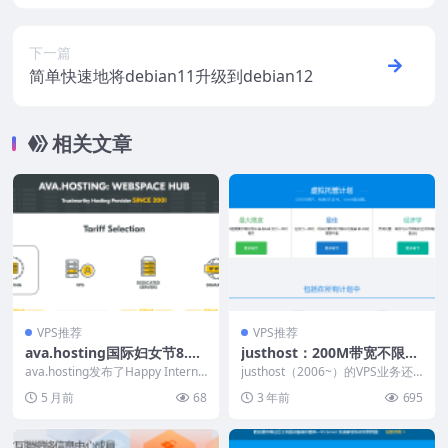
月，支持支付宝/Paypal，最高500Mbps带
宽
下一篇
简单快速地将debian11升级到debian12
相关文章
VPS推荐
VPS推荐
ava.hosting国际妇女节8.5
justhost：200M带宽不限流
折，抗投诉VPS/独立服务
量VPS，$1.6/月，香港/新加
ava.hosting发布了Happy Interna
justhost（2006~）的VPS业务还
器，不限流量/免费高防
tional Women’...
坡/俄罗斯/美国/荷兰等21个
是蛮有特色的，多个数据中心可供
5 月前
68
3 年前
695
选择：...
机房，免费切换IP，解锁TIK
TOK