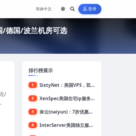
登录
法国/德国/波兰机房可选
排行榜展示
SixtyNet：美国VPS，双ISP类住宅IP(AT&T)，CN2 GIA网络，超高DDoS防御，$14/月，2G内存/2核/40gSSD/5T流量/10Gbps带宽
1
元/
XenSpec美国住宅ip服务器：美国家用ip/无限流量/10Gbps独享带宽/449美元/月起，支持支付宝
2
，
奈云(naiyun)：7折优惠，低至34元/月，洛杉矶/香港机房，三网CN2 GIA/CUII/高防保护，解锁Chatgpt/Tiktok
3
InterServer美国独立服务器：AMD RYZEN 3600X处理器，75美元/月，送40美元
4