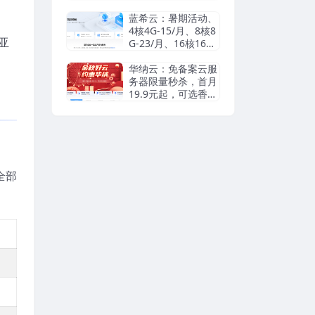
瑞典等机房抗投诉VP
S/独立服务器，无视
蓝希云：暑期活动、
DMCA滥用投诉/可
4核4G-15/月、8核8
亚
匿名
G-23/月、16核16G-
55/月， 续费同价
华纳云：免备案云服
务器限量秒杀，首月
19.9元起，可选香港
cn2/日本优化/美国c
n2，支持支付宝/Pay
pal
全部