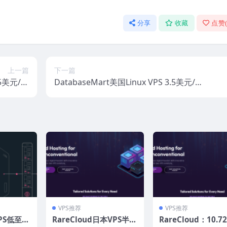
分享
收藏
点赞
上一篇
下一篇
：5美元/月
DatabaseMart美国Linux VPS 3.5美元/
，免费每周
首月，Windows VPS 5美元/首月，硬件
异地备份
独享/无限流量/30天退款保证
VPS推荐
VPS推荐
PS低至8
RareCloud日本VPS半
RareCloud：10.7