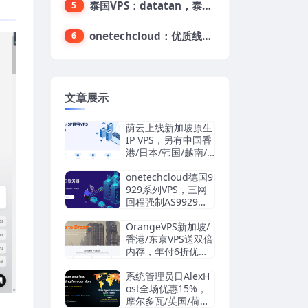
泰国VPS：datatan，泰国不限流量VPS，$33/月，4G内存/3核/60gSSD
5
onetechcloud：优质线路，精品VPS低至28元，美国三网原生CN2 GIA（高防可选）、香港CN2、韩国CN2
6
文章展示
荫云上线新加坡原生
IP VPS，另有中国香
港/日本/韩国/越南/
马来西亚/英国/法国/
德国/西班牙/美国双I
onetechcloud德国9
SP/中国台湾原生I
929系列VPS，三网
P，4.2美元/月起，
回程强制AS9929，
支持支付宝/Stripe
解锁TikTok/AI
OrangeVPS新加坡/
香港/东京VPS送双倍
内存，年付6折优
惠：34.56美元/年
起，支持支付宝/微
系统管理员日AlexH
信/Paypal
ost全场优惠15%，
摩尔多瓦/英国/荷兰/