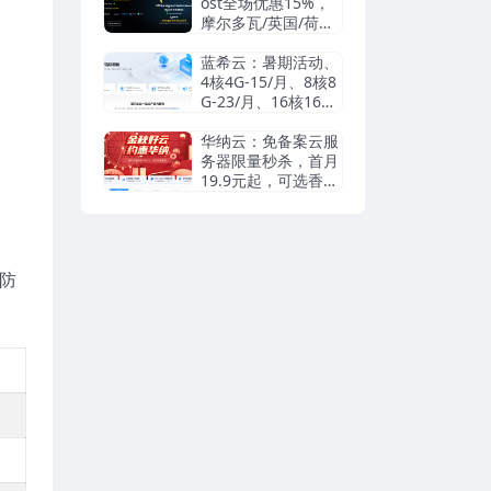
信/Paypal
ost全场优惠15%，
摩尔多瓦/英国/荷兰/
瑞典等机房抗投诉VP
S/独立服务器，无视
蓝希云：暑期活动、
DMCA滥用投诉/可
4核4G-15/月、8核8
匿名
G-23/月、16核16G-
55/月， 续费同价
华纳云：免备案云服
务器限量秒杀，首月
19.9元起，可选香港
cn2/日本优化/美国c
n2，支持支付宝/Pay
pal
高防