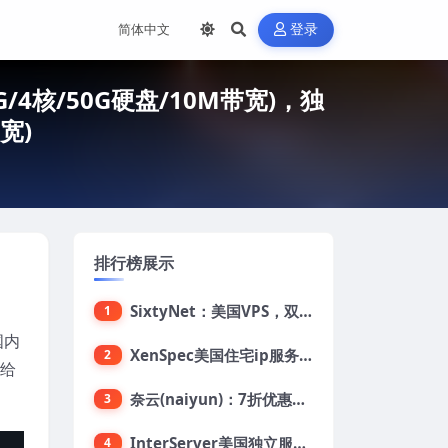
登录
/4核/50G硬盘/10M带宽)，独
宽)
排行榜展示
SixtyNet：美国VPS，双ISP类住宅IP(AT&T)，CN2 GIA网络，超高DDoS防御，$14/月，2G内存/2核/40gSSD/5T流量/10Gbps带宽
1
国内
XenSpec美国住宅ip服务器：美国家用ip/无限流量/10Gbps独享带宽/449美元/月起，支持支付宝
2
元给
奈云(naiyun)：7折优惠，低至34元/月，洛杉矶/香港机房，三网CN2 GIA/CUII/高防保护，解锁Chatgpt/Tiktok
3
InterServer美国独立服务器：AMD RYZEN 3600X处理器，75美元/月，送40美元
4