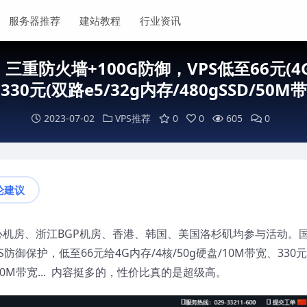
服务器推荐
建站教程
行业资讯
三重防火墙+100G防御，VPS低至66元(4G
-330元(双路e5/32g内存/480gSSD/50M带
2023-07-02
VPS推荐
0
0
605
0
论建议
心机房、浙江BGP机房、香港、韩国、美国洛杉矶均参与活动。
S防御保护，低至66元给4G内存/4核/50g硬盘/10M带宽、330
、50M带宽... 内容挺多的，性价比真的是超级高。