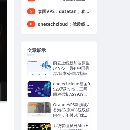
泰国VPS：datatan，泰国不限流量VPS，$33/月，4G内存/3核/60gSSD
5
onetechcloud：优质线路，精品VPS低至28元，美国三网原生CN2 GIA（高防可选）、香港CN2、韩国CN2
6
文章展示
荫云上线新加坡原生
IP VPS，另有中国香
港/日本/韩国/越南/
马来西亚/英国/法国/
德国/西班牙/美国双I
onetechcloud德国9
SP/中国台湾原生I
929系列VPS，三网
P，4.2美元/月起，
回程强制AS9929，
支持支付宝/Stripe
解锁TikTok/AI
OrangeVPS新加坡/
香港/东京VPS送双倍
内存，年付6折优
惠：34.56美元/年
起，支持支付宝/微
系统管理员日AlexH