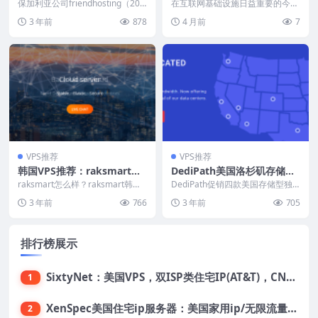
全场VPS低至€2/月，不限流
N2实测推荐
保加利亚公司friendhosting（200
在互联网基础设施日益重要的今
量，洛杉矶/东京/罗马尼亚等
9~）已经率先开始新年促销了，全
天，CN2 GIA VPS、双向CN2成为
3 年前
878
4 月前
7
场...
众多站长和...
13个机房可选
VPS推荐
VPS推荐
韩国VPS推荐：raksmart，
DediPath美国洛杉矶存储型
$2.9/月，韩国CN2，不限流
独服：4TB硬盘/无限流量/1G
raksmart怎么样？raksmart韩国v
DediPath促销四款美国存储型独
量，1G内存/1核/25gSSD/5
ps怎么样？raksmart推出了...
bps带宽/5个IPv4/55美元/月
立服务器，而且都是洛杉矶机房，
3 年前
766
3 年前
705
到国内往返直连...
M带宽
起，支持支付宝
排行榜展示
SixtyNet：美国VPS，双ISP类住宅IP(AT&T)，CN2 GIA网络，超高DDoS防御，$14/月，2G内存/2核/40gSSD/5T流量/10Gbps带宽
1
XenSpec美国住宅ip服务器：美国家用ip/无限流量/10Gbps独享带宽/449美元/月起，支持支付宝
2