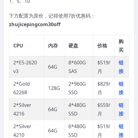
1、5、10
下方配置为原价，记得使用7折优惠码：
zhujicepingcom30off
购
CPU
内存
硬盘
价格
买
2*E5-2620
8*600G
$519/
链
64G
v3
SAS
月
接
2*Gold
2*960G
$829/
链
128G
6226R
SSD
月
接
2*Silver
4*480G
$559/
链
64G
4216
SSD
月
接
2*Silver
6*480G
$519/
链
64G
4210
SSD
月
接