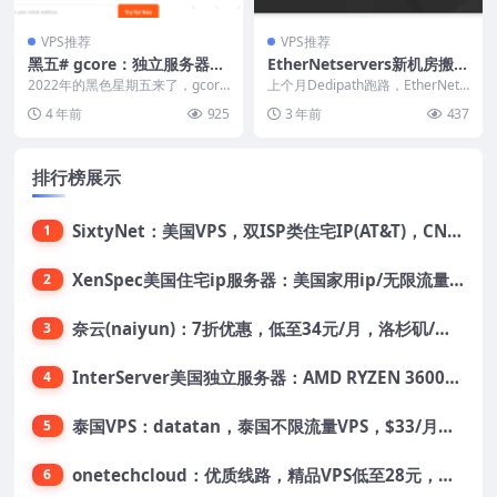
VPS推荐
VPS推荐
黑五# gcore：独立服务器3
EtherNetservers新机房搬
折(降价70%)，日本、韩国、
迁，美国服务器14.95美元/年
2022年的黑色星期五来了，gcore
上个月Dedipath跑路，EtherNets
新加坡、美国等10个机房
特别推出了分部在全球的10个数据
起，洛杉矶/纽约/迈阿密机
ervers也是受害者之一，现在才...
4 年前
925
3 年前
437
中心的独立...
房，支持支付宝/Paypal
排行榜展示
SixtyNet：美国VPS，双ISP类住宅IP(AT&T)，CN2 GIA网络，超高DDoS防御，$14/月，2G内存/2核/40gSSD/5T流量/10Gbps带宽
1
XenSpec美国住宅ip服务器：美国家用ip/无限流量/10Gbps独享带宽/449美元/月起，支持支付宝
2
奈云(naiyun)：7折优惠，低至34元/月，洛杉矶/香港机房，三网CN2 GIA/CUII/高防保护，解锁Chatgpt/Tiktok
3
InterServer美国独立服务器：AMD RYZEN 3600X处理器，75美元/月，送40美元
4
泰国VPS：datatan，泰国不限流量VPS，$33/月，4G内存/3核/60gSSD
5
onetechcloud：优质线路，精品VPS低至28元，美国三网原生CN2 GIA（高防可选）、香港CN2、韩国CN2
6