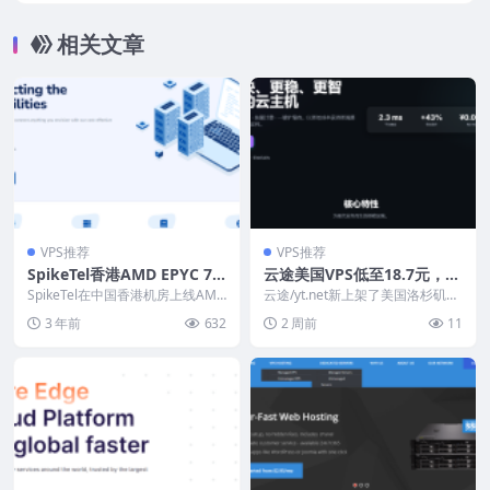
量，Windows/Linux
相关文章
VPS推荐
VPS推荐
SpikeTel香港AMD EPYC 74
云途美国VPS低至18.7元，美
02P VPS上线七折优惠：2.45
国原生IP，CUII+CMIN2双高
SpikeTel在中国香港机房上线AMD
云途/yt.net新上架了美国洛杉矶数
美元/月，KVM虚拟化，24小
EPYC 7402P处理器VPS，DD...
端线路
据中心的VPS业务，强制电信和联
3 年前
632
2 周前
11
通走AS9...
时退款保证