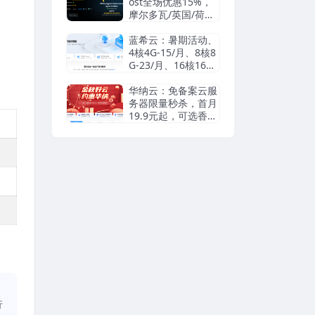
信/Paypal
ost全场优惠15%，
摩尔多瓦/英国/荷兰/
瑞典等机房抗投诉VP
S/独立服务器，无视
蓝希云：暑期活动、
DMCA滥用投诉/可
4核4G-15/月、8核8
匿名
G-23/月、16核16G-
55/月， 续费同价
华纳云：免备案云服
务器限量秒杀，首月
19.9元起，可选香港
cn2/日本优化/美国c
n2，支持支付宝/Pay
pal
、
行