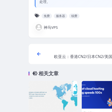
处理。
免费
服务器
续费
神马VPS
欧亚云：香港CN2/日本CN2/美国A
+CN2 GIA，21元/月、199元
存/2核/20gSSD/1T流量
相关文章