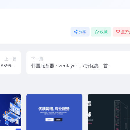
分享
收藏
点赞
上一篇
下一篇
S9929
韩国服务器：zenlayer，7折优惠，首尔
/年，2G内
机房，10Gbps超大带宽，支持资源定
/50M带宽
制，$209/月起