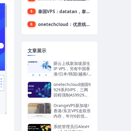
泰国VPS：datatan，泰国不限流量VPS，$33/月，4G内存/3核/60gSSD
5
onetechcloud：优质线路，精品VPS低至28元，美国三网原生CN2 GIA（高防可选）、香港CN2、韩国CN2
6
文章展示
荫云上线新加坡原生
IP VPS，另有中国香
港/日本/韩国/越南/
马来西亚/英国/法国/
德国/西班牙/美国双I
onetechcloud德国9
SP/中国台湾原生I
929系列VPS，三网
P，4.2美元/月起，
回程强制AS9929，
支持支付宝/Stripe
解锁TikTok/AI
OrangeVPS新加坡/
香港/东京VPS送双倍
内存，年付6折优
惠：34.56美元/年
起，支持支付宝/微
系统管理员日AlexH