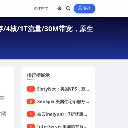
登录
存/4核/1T流量/30M带宽，原生
排行榜展示
SixtyNet：美国VPS，双ISP类住宅IP(AT&T)，CN2 GIA网络，超高DDoS防御，$14/月，2G内存/2核/40gSSD/5T流量/10Gbps带宽
1
首
XenSpec美国住宅ip服务器：美国家用ip/无限流量/10Gbps独享带宽/449美元/月起，支持支付宝
2
由调
奈云(naiyun)：7折优惠，低至34元/月，洛杉矶/香港机房，三网CN2 GIA/CUII/高防保护，解锁Chatgpt/Tiktok
3
InterServer美国独立服务器：AMD RYZEN 3600X处理器，75美元/月，送40美元
4