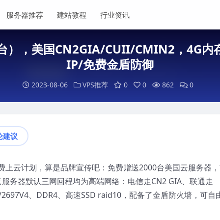
服务器推荐
建站教程
行业资讯
），美国CN2GIA/CUII/CMIN2，4G内
IP/免费金盾防御
2023-08-06
VPS推荐
0
0
862
0
论建议
上云计划，算是品牌宣传吧：免费赠送2000台美国云服务器，
服务器默认三网回程均为高端网络：电信走CN2 GIA、联通走
6/2697V4、DDR4、高速SSD raid10，配备了金盾防火墙，可自