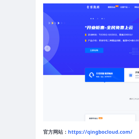
官方网站：
https://qingbocloud.com/