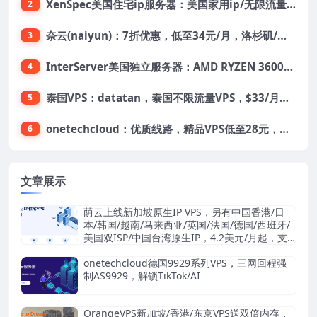
XenSpec美国住宅ip服务器：美国家用ip/无限流量/10Gbps独享带宽/449美元/月起，支持支付宝
2
奈云(naiyun)：7折优惠，低至34元/月，洛杉矶/香港机房，三网CN2 GIA/CUII/高防保护，解锁Chatgpt/Tiktok
3
InterServer美国独立服务器：AMD RYZEN 3600X处理器，75美元/月，送40美元
4
泰国VPS：datatan，泰国不限流量VPS，$33/月，4G内存/3核/60gSSD
5
onetechcloud：优质线路，精品VPS低至28元，美国三网原生CN2 GIA（高防可选）、香港CN2、韩国CN2
6
文章展示
荫云上线新加坡原生IP VPS，另有中国香港/日
本/韩国/越南/马来西亚/英国/法国/德国/西班牙/
美国双ISP/中国台湾原生IP，4.2美元/月起，支
持支付宝/Stripe
onetechcloud德国9929系列VPS，三网回程强
制AS9929，解锁TikTok/AI
OrangeVPS新加坡/香港/东京VPS送双倍内存，