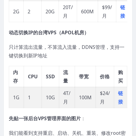
20T/
$99/
链
2G
2
20G
600M
月
月
接
动态切换IP的台湾VPS（APOL机房）
只计算流出流量，不算流入流量，DDNS管理，支持一
键切换到新IP地址
内
流
购
CPU
SSD
带宽
价格
存
量
买
4T/
$24/
链
1G
1
10G
100M
月
月
接
先贴一张后台VPS管理界面的图片
：
我们能看到支持重启、启动、关机、重装、修改root密