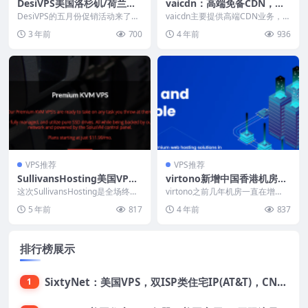
DesiVPS美国洛杉矶/荷兰海
vaicdn：高端免备CDN，大
牙VPS可免费换6次IP：18.99
陆加速、超强防御，1000多
DesiVPS的五月份促销活动来了，
vaicdn主要提供高端CDN业务，免
美元/年起，无限流量/支持支
这次促销的套餐跟之前的套餐比较
个节点+29条香港大厂专线
备案、超强防御、超多节点、29条
3 年前
700
4 年前
936
像，但是这次每...
香港大厂线...
付宝/Paypal
VPS推荐
VPS推荐
SullivansHosting美国VP
virtono新增中国香港机房，
S：12美元/年，KVM虚拟化
全球12个机房，支持支付
这次SullivansHosting是全场终身
virtono之前几年机房一直在增
2.49美元/月起，堪萨斯机房
5折，最便宜的OpenVZ虚拟化套...
宝，29.95欧元/年起
加，不过基本都是美国机房或者欧
5 年前
817
4 年前
837
洲机房，这次vi...
排行榜展示
SixtyNet：美国VPS，双ISP类住宅IP(AT&T)，CN2 GIA网络，超高DDoS防御，$14/月，2G内存/2核/40gSSD/5T流量/10Gbps带宽
1