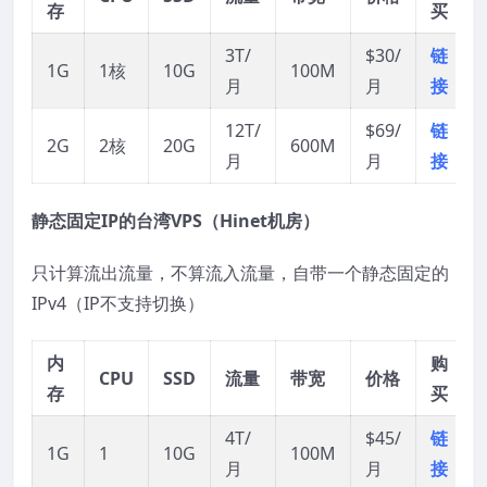
存
买
3T/
$30/
链
1G
1核
10G
100M
月
月
接
12T/
$69/
链
2G
2核
20G
600M
月
月
接
静态固定IP的台湾VPS（Hinet机房）
只计算流出流量，不算流入流量，自带一个静态固定的
IPv4（IP不支持切换）
内
购
CPU
SSD
流量
带宽
价格
存
买
4T/
$45/
链
1G
1
10G
100M
月
月
接