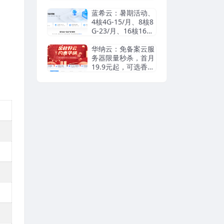
瑞典等机房抗投诉VP
S/独立服务器，无视
蓝希云：暑期活动、
DMCA滥用投诉/可
4核4G-15/月、8核8
匿名
G-23/月、16核16G-
55/月， 续费同价
华纳云：免备案云服
务器限量秒杀，首月
19.9元起，可选香港
cn2/日本优化/美国c
n2，支持支付宝/Pay
pal