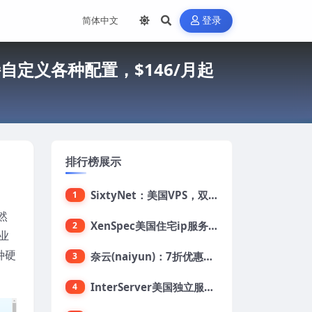
登录
持自定义各种配置，$146/月起
排行榜展示
SixtyNet：美国VPS，双ISP类住宅IP(AT&T)，CN2 GIA网络，超高DDoS防御，$14/月，2G内存/2核/40gSSD/5T流量/10Gbps带宽
1
然
XenSpec美国住宅ip服务器：美国家用ip/无限流量/10Gbps独享带宽/449美元/月起，支持支付宝
2
业
种硬
奈云(naiyun)：7折优惠，低至34元/月，洛杉矶/香港机房，三网CN2 GIA/CUII/高防保护，解锁Chatgpt/Tiktok
3
InterServer美国独立服务器：AMD RYZEN 3600X处理器，75美元/月，送40美元
4