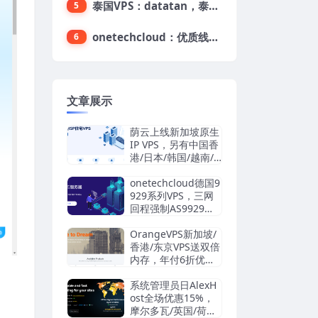
泰国VPS：datatan，泰国不限流量VPS，$33/月，4G内存/3核/60gSSD
5
onetechcloud：优质线路，精品VPS低至28元，美国三网原生CN2 GIA（高防可选）、香港CN2、韩国CN2
6
文章展示
荫云上线新加坡原生
IP VPS，另有中国香
港/日本/韩国/越南/
马来西亚/英国/法国/
德国/西班牙/美国双I
onetechcloud德国9
SP/中国台湾原生I
929系列VPS，三网
P，4.2美元/月起，
回程强制AS9929，
支持支付宝/Stripe
解锁TikTok/AI
OrangeVPS新加坡/
香港/东京VPS送双倍
内存，年付6折优
惠：34.56美元/年
起，支持支付宝/微
系统管理员日AlexH
信/Paypal
ost全场优惠15%，
摩尔多瓦/英国/荷兰/