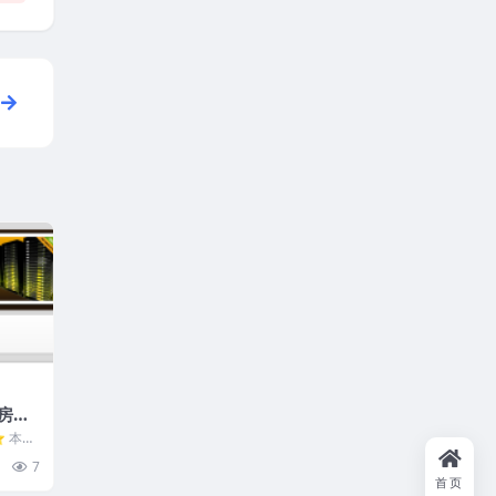
机房，
优化线
⭐ 本文
atGP
st洛杉
7
ni、
首页