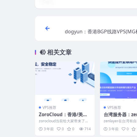
dogyun：香港BGP线路VPS(MG
00M带宽，25元/月，1G内存/1核/
D/
相关文章
VPS推荐
VPS推荐
ZoroCloud：香港/美国V
台湾服务器：zen
PS，三网CN2GIA+CUI
r，7折优惠，
zorocloud当前给大家带来了美
zenlayer在台湾
I，原生IP+高防保护，7
最高10Gbps
国vps和香港vps的特别优惠促
心，部署了台湾服务
3 年前
0
0
714
3 年前
0
销活动，月付...
独指独立服务器，...
折优惠-低至22元/月
制资源，$167/