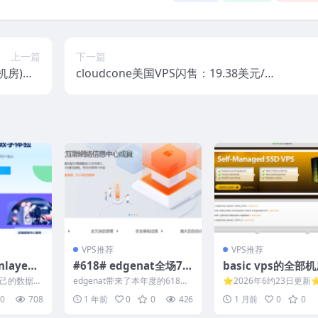
上一篇
下一篇
机房)，3
cloudcone美国VPS闪售：19.38美元/
20gSS
年，老套餐10.99美元/年，支持支付宝/P
500G流量
aypal
VPS推荐
VPS推荐
laye
#618# edgenat全场7
basic vps的全部
台北机房，
折，低至23元/月，香港/
并且有额外的高端
有自己的数据中
edgenat带来了本年度的618年
⭐2026年6约23日更新
带宽，可定
韩国/美国机房，住宅/原
路解锁TikTok、Ch
器（这里单
中促销活动，云服务器月付8
是搬瓦工/bandwagonho
0
708
1 年前
0
0
426
1 月前
0
0
折、年付7折、每充...
矶US...
月起
生IP，直连优化线路
T、Claude、Gemi