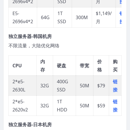
2696v4*2
SSD
月
接
E5-
1T
$1,149/
链
64G
300M
2696v4*2
SSD
月
接
独立服务器-韩国机房
不限流量，大陆优化网络
内
价
购
CPU
硬盘
带宽
存
格
买
2*e5-
400G
链
32G
50M
$79
2630L
SSD
接
2*e5-
1T
链
32G
50M
$59
2620v2
HDD
接
独立服务器-日本机房