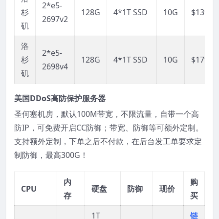
2*e5-
杉
128G
4*1T SSD
10G
$1399
2697v2
矶
洛
2*e5-
杉
128G
4*1T SSD
10G
$1799
2698v4
矶
美国DDoS高防保护服务器
圣何塞机房，默认100M带宽，不限流量，自带一个高
防IP，可免费开启CC防御；带宽、防御等可额外定制。
支持额外定制，下单之后不付款，在后台发工单要求定
制防御，最高300G！
内
购
CPU
硬盘
防御
现价
存
买
1T
链