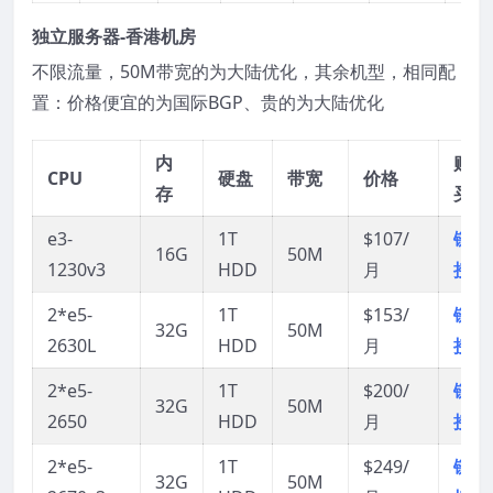
独立服务器-香港机房
不限流量，50M带宽的为大陆优化，其余机型，相同配
置：价格便宜的为国际BGP、贵的为大陆优化
内
购
CPU
硬盘
带宽
价格
存
买
e3-
1T
$107/
链
16G
50M
1230v3
HDD
月
接
2*e5-
1T
$153/
链
32G
50M
2630L
HDD
月
接
2*e5-
1T
$200/
链
32G
50M
2650
HDD
月
接
2*e5-
1T
$249/
链
32G
50M