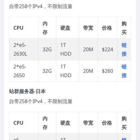
自带258个IPv4，不限制流量
内
购
CPU
硬盘
带宽
价格
存
买
2*e5-
1T
链
32G
20M
$224
2630L
HDD
接
2*e5-
1T
链
32G
20M
$260
2650
HDD
接
站群服务器-日本
自带258个IPv4，不限制流量
内
购
CPU
硬盘
带宽
价格
存
买
e5-
1T
链