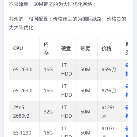
不限流量，50M带宽的为大陆优化网络；
其余的，相同配置：价格便宜的为国际线路、价格贵的
为大陆优化
内
购
CPU
硬盘
带宽
价格
存
买
1T
链
e5-2630L
16G
50M
$59/月
HDD
接
1T
链
e5-2630L
16G
50M
$79/月
HDD
接
2*e5-
1T
$129/
链
32G
50M
2680v2
HDD
月
接
1T
$107/
链
E3-1230
16G
50M
HDD
月
接