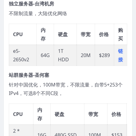
独立服务器-台湾机房
不限制流量，大陆优化网络
内
购
CPU
硬盘
带宽
价格
存
买
e5-
1T
链
64G
20M
$289
2650v2
HDD
接
站群服务器-圣何塞
针对中国优化，100M带宽，不限流量，自带5+253个
IPv4，可选8个不同C段，
内
购
CPU
硬盘
带宽
价格
存
买
2 *
链
16G
480G SSD
100M
$153