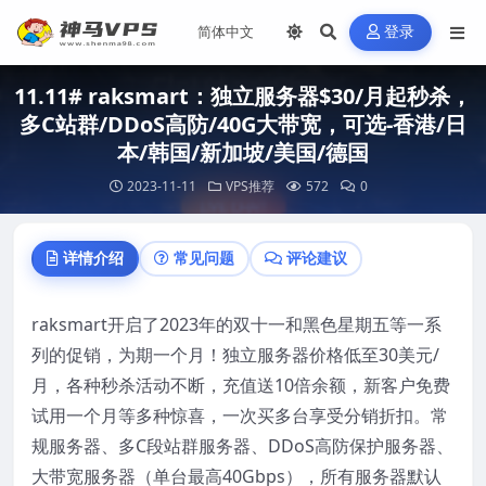
登录
11.11# raksmart：独立服务器$30/月起秒杀，
多C站群/DDoS高防/40G大带宽，可选-香港/日
本/韩国/新加坡/美国/德国
2023-11-11
VPS推荐
572
0
详情介绍
常见问题
评论建议
raksmart开启了2023年的双十一和黑色星期五等一系
列的促销，为期一个月！独立服务器价格低至30美元/
月，各种秒杀活动不断，充值送10倍余额，新客户免费
试用一个月等多种惊喜，一次买多台享受分销折扣。常
规服务器、多C段站群服务器、DDoS高防保护服务器、
大带宽服务器（单台最高40Gbps），所有服务器默认