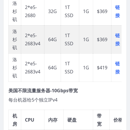
洛
2*e5-
1T
链
杉
32G
1G
$369
2680
SSD
接
矶
洛
2*e5-
1T
链
杉
64G
1G
$369
2683v4
SSD
接
矶
洛
2*e5-
1T
链
杉
64G
1G
$419
2683v4
SSD
接
矶
美国不限流量服务器-10Gbps带宽
每台机器给5个独立IPv4
机
带
CPU
内存
硬盘
价格
房
宽