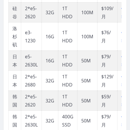
硅
2*e5-
1T
$109/
链
32G
100M
谷
2620
HDD
月
接
洛
e3-
1T
$76/
链
杉
16G
100M
1230
HDD
月
接
矶
日
e5-
1T
$79/
链
16G
50M
本
2630L
HDD
月
接
日
2*e5-
1T
$129/
链
32G
50M
本
2680
HDD
月
接
韩
2*e5-
1T
$59/
链
32G
50M
国
2620
HDD
月
接
韩
2*e5-
400G
$79/
链
32G
50M
国
2630L
SSD
月
接