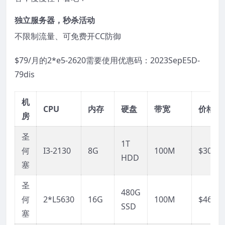
独立服务器，秒杀活动
不限制流量、可免费开CC防御
$79/月的2*e5-2620需要使用优惠码：2023SepE5D-
79dis
机
CPU
内存
硬盘
带宽
价格
房
圣
1T
何
I3-2130
8G
100M
$30/月
HDD
塞
圣
480G
何
2*L5630
16G
100M
$46/月
SSD
塞