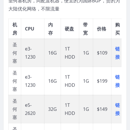
圣何塞机房，同配置机器，便宜的为国际BGP，贵的为
大陆优化网络，不限流量
机
内
带
购
CPU
硬盘
价格
房
存
宽
买
圣
e3-
1T
链
何
16G
1G
$109
1230
HDD
接
塞
圣
e3-
1T
链
何
16G
1G
$199
1230
HDD
接
塞
圣
e5-
1T
链
何
32G
1G
$149
2620
HDD
接
塞
圣