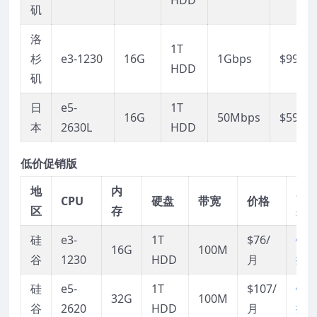
矶
洛
1T
杉
e3-1230
16G
1Gbps
$99/月
HDD
矶
日
e5-
1T
16G
50Mbps
$59/月
本
2630L
HDD
低价促销版
地
内
购
CPU
硬盘
带宽
价格
区
存
买
硅
e3-
1T
$76/
链
16G
100M
谷
1230
HDD
月
接
硅
e5-
1T
$107/
链
32G
100M
谷
2620
HDD
月
接