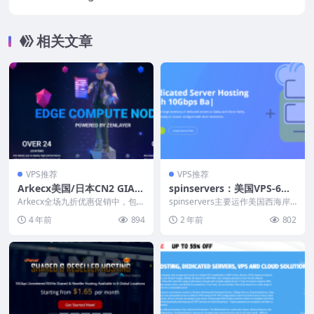
洲服务器2.1欧元/月起，支持支付宝/微信支
付/银联卡
相关文章
VPS推荐
VPS推荐
Arkecx美国/日本CN2 GIA V
spinservers：美国VPS-6折
PS：45美元/月起，常规线路
优惠，低至$7/月，2G内存/2
Arkecx全场九折优惠促销中，包括
spinservers主要运作美国西海岸
vps全球24机房120美元/月
到中国内地优化CN2 GIA线路，和
核/40gSSD/4T流量/1Gbps
圣何塞（硅谷）、美国中部达拉斯
4 年前
894
2 年前
802
全球24...
数据中心的...
起，支持支付宝
带宽