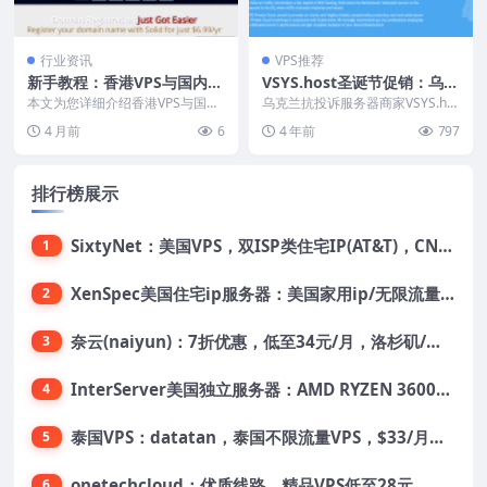
行业资讯
VPS推荐
新手教程：香港VPS与国内V
VSYS.host圣诞节促销：乌克
PS对比
兰/荷兰抗投诉VPS 10美/
本文为您详细介绍香港VPS与国内
乌克兰抗投诉服务器商家VSYS.ho
VPS对比的相关知识，帮助您更好
月，专用服务器49美元/月起
st的2022年圣诞节和新年销售活动
4 月前
6
4 年前
797
地了解和选择适合...
来了，依...
排行榜展示
SixtyNet：美国VPS，双ISP类住宅IP(AT&T)，CN2 GIA网络，超高DDoS防御，$14/月，2G内存/2核/40gSSD/5T流量/10Gbps带宽
1
XenSpec美国住宅ip服务器：美国家用ip/无限流量/10Gbps独享带宽/449美元/月起，支持支付宝
2
奈云(naiyun)：7折优惠，低至34元/月，洛杉矶/香港机房，三网CN2 GIA/CUII/高防保护，解锁Chatgpt/Tiktok
3
InterServer美国独立服务器：AMD RYZEN 3600X处理器，75美元/月，送40美元
4
泰国VPS：datatan，泰国不限流量VPS，$33/月，4G内存/3核/60gSSD
5
onetechcloud：优质线路，精品VPS低至28元，美国三网原生CN2 GIA（高防可选）、香港CN2、韩国CN2
6