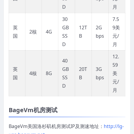
D
月
30
7.5
英
GB
12T
2G
9美
2核
4G
国
SS
B
bps
元/
D
月
12.
40
59
英
GB
20T
3G
4核
8G
美
国
SS
B
bps
元/
D
月
BageVm机房测试
BageVm美国洛杉矶机房测试IP及测速地址：
http://lg-