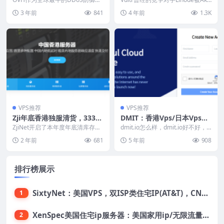
500M带宽/不限流量，€16.
+服务器提供商，今年的黑色星期
也送福利
mai收购了，Vultr大为震惊，留...
3 年前
841
4 年前
1.3K
五官方延期了，好像...
5/月-e5-1620/32g内存/4T硬
盘/100M不限流量
VPS推荐
VPS推荐
Zji年底香港独服清货，333
DMIT：香港Vps/日本Vps，
元/月-Gold 6138/32G内存/1
1核/768MB内存/10GB SSD
ZjiNet开启了本年度年底清库存活
dmit.io怎么样，dmit.io好不好，d
tSSD/30M优化带宽
动，香港荃湾的E型独立服务器低
硬盘/2TB流量/1Gbps-2Gbp
mit.io，美国主机商，主要提供...
2 年前
681
5 年前
908
至333元/月...
s端口，$6.9/月
排行榜展示
SixtyNet：美国VPS，双ISP类住宅IP(AT&T)，CN2 GIA网络，超高DDoS防御，$14/月，2G内存/2核/40gSSD/5T流量/10Gbps带宽
1
XenSpec美国住宅ip服务器：美国家用ip/无限流量/10Gbps独享带宽/449美元/月起，支持支付宝
2