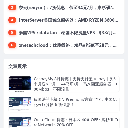
奈云(naiyun)：7折优惠，低至34元/月，洛杉矶/香港机房，三网CN2 GIA/CUII/高防保护，解锁Chatgpt/Tiktok
3
InterServer美国独立服务器：AMD RYZEN 3600X处理器，75美元/月，送40美元
4
泰国VPS：datatan，泰国不限流量VPS，$33/月，4G内存/3核/60gSSD
5
onetechcloud：优质线路，精品VPS低至28元，美国三网原生CN2 GIA（高防可选）、香港CN2、韩国CN2
6
文章展示
CasbayMy 8月特惠｜支持支付宝 Alipay｜买6
个月送6个月｜ 44马币/月｜马来西亚服务器｜1
00Mbps｜不限流量
德国法兰克福 CN Premium/东京 TY7，中国优
化云服务器 6 折特惠！
Oulu Cloud 特惠：日本区 40% OFF · 洛杉矶 Ce
raNetworks 20% OFF