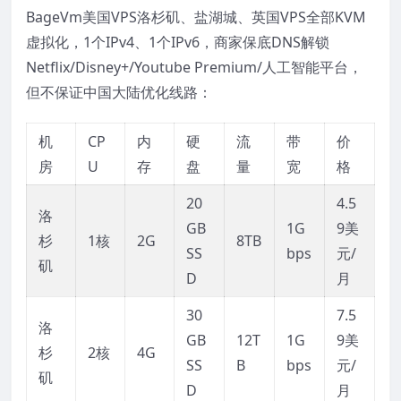
BageVm美国VPS洛杉矶、盐湖城、英国VPS全部KVM
虚拟化，1个IPv4、1个IPv6，商家保底DNS解锁
Netflix/Disney+/Youtube Premium/人工智能平台，
但不保证中国大陆优化线路：
机
CP
内
硬
流
带
价
房
U
存
盘
量
宽
格
20
4.5
洛
GB
1G
9美
杉
1核
2G
8TB
SS
bps
元/
矶
D
月
30
7.5
洛
GB
12T
1G
9美
杉
2核
4G
SS
B
bps
元/
矶
D
月