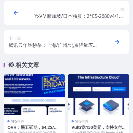
上一篇
YxVM新加坡/日本独服：2*E5-2680v4/128
G DDR4/1TB SSD/30Mbps/99.99美元/月，
支持支付宝/Paypal
下一篇
腾讯云年终秒杀：上海/广州/北京轻量应用
服务器38元/年，新加坡/硅谷/法兰克福/东
京/首尔99元/年
相关文章
VPS推荐
VPS推荐
OVH：黑五延期，$4.25/
Vultr送150美元，支持支付
月，2G内存/2核/40gNVMe/
宝/Paypal，老Linode用户
OVH作为全球最牛的DDoS防御
Vultr曾经的竞争对手Linode被Aka