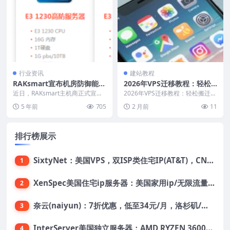
行业资讯
建站教程
RAKsmart宣布机房防御能力
2026年VPS迁移教程：轻松
升级至300G
搬迁网站数据完整指南
近日，RAKsmart主机商正式宣布
2026年VPS迁移教程：轻松搬迁网
拥有高达300G DDoS防御能力的
站数据完整指南 你是否有过这样
5 年前
705
2 月前
11
美国服务...
的经历：现在的...
排行榜展示
SixtyNet：美国VPS，双ISP类住宅IP(AT&T)，CN2 GIA网络，超高DDoS防御，$14/月，2G内存/2核/40gSSD/5T流量/10Gbps带宽
1
XenSpec美国住宅ip服务器：美国家用ip/无限流量/10Gbps独享带宽/449美元/月起，支持支付宝
2
奈云(naiyun)：7折优惠，低至34元/月，洛杉矶/香港机房，三网CN2 GIA/CUII/高防保护，解锁Chatgpt/Tiktok
3
InterServer美国独立服务器：AMD RYZEN 3600X处理器，75美元/月，送40美元
4