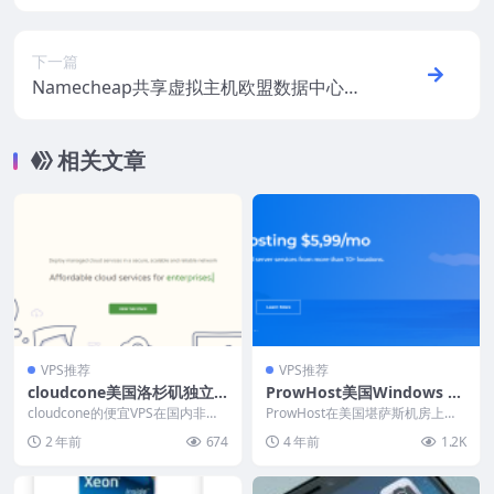
下一篇
Namecheap共享虚拟主机欧盟数据中心上
线
相关文章
VPS推荐
VPS推荐
cloudcone美国洛杉矶独立
ProwHost美国Windows V
服务器：69美元/月起，无限
PS：1核6G/50GB NVMe/5T
cloudcone的便宜VPS在国内非常
ProwHost在美国堪萨斯机房上线
流量，支持支付宝/Paypal
出名，论名气的话cloudcone应该
B月流量/8.42美元/首月，堪
Windows VPS，堪萨斯机房机房位
2 年前
674
4 年前
1.2K
是...
于美...
萨斯机房