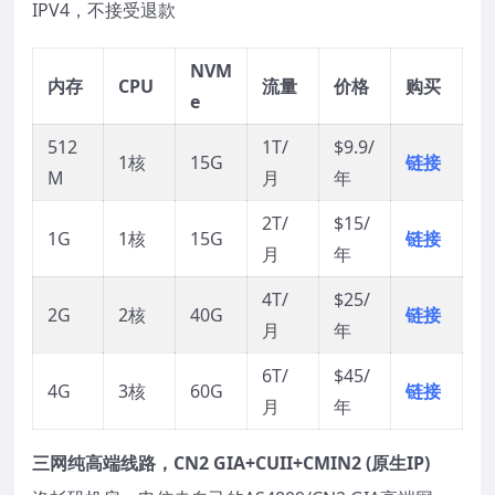
IPV4，不接受退款
NVM
内存
CPU
流量
价格
购买
e
512
1T/
$9.9/
1核
15G
链接
M
月
年
2T/
$15/
1G
1核
15G
链接
月
年
4T/
$25/
2G
2核
40G
链接
月
年
6T/
$45/
4G
3核
60G
链接
月
年
三网纯高端线路，CN2 GIA+CUII+CMIN2 (原生IP)