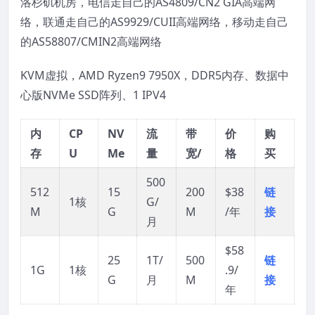
洛杉矶机房，电信走自己的AS4809/CN2 GIA高端网
络，联通走自己的AS9929/CUII高端网络，移动走自己
的AS58807/CMIN2高端网络
KVM虚拟，AMD Ryzen9 7950X，DDR5内存、数据中
心版NVMe SSD阵列、1 IPV4
内
CP
NV
流
带
价
购
存
U
Me
量
宽/
格
买
500
512
15
200
$38
链
1核
G/
M
G
M
/年
接
月
$58
25
1T/
500
链
1G
1核
.9/
G
月
M
接
年