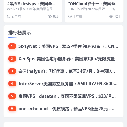
#黑五# desivps：美国圣何
IONCloud双十一：美国圣何
塞VPS低至$15/年，不限制流
塞/洛杉矶/檀香山VPS，11.1
desivps带来了本年度的黑色星期
IONCloud的2022年的双十一促销
量，1G内存/1核/25gSSD/1
五之VPS促销活动，在促销款的基
1美元/月，111.1美元/年，支
活动来了，可选美国圣何塞、洛杉
2 年前
828
4 年前
724
础上再降价2...
矶、檀香山...
Gbps带宽
持支付宝
排行榜展示
SixtyNet：美国VPS，双ISP类住宅IP(AT&T)，CN2 GIA网络，超高DDoS防御，$14/月，2G内存/2核/40gSSD/5T流量/10Gbps带宽
1
XenSpec美国住宅ip服务器：美国家用ip/无限流量/10Gbps独享带宽/449美元/月起，支持支付宝
2
奈云(naiyun)：7折优惠，低至34元/月，洛杉矶/香港机房，三网CN2 GIA/CUII/高防保护，解锁Chatgpt/Tiktok
3
InterServer美国独立服务器：AMD RYZEN 3600X处理器，75美元/月，送40美元
4
泰国VPS：datatan，泰国不限流量VPS，$33/月，4G内存/3核/60gSSD
5
onetechcloud：优质线路，精品VPS低至28元，美国三网原生CN2 GIA（高防可选）、香港CN2、韩国CN2
6