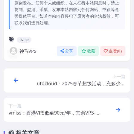
原创发布。任何个人或组织，在未征得本站同意时，禁止
复制、盗用、采集、发布本站内容到任何网站、书籍等各
类媒体平台。如若本站内容侵犯了原著者的合法权益，可
联系我们进行处理。
nvme
神马VPS
分享
收藏
点赞(
0
)
上一篇
ufocloud：2025春节超级活动，充多少送
多少、5折限量抢、多种优惠可叠加，云服
务器可选“香港/日本/美国”机房
下一篇
vmiss：香港VPS低至90元/年，其余VPS-9
折优惠-韩国bgp/日本(软银+iij)/英国as992
9/美国(cn2+cuii+cmin2+bgp)
相关文章