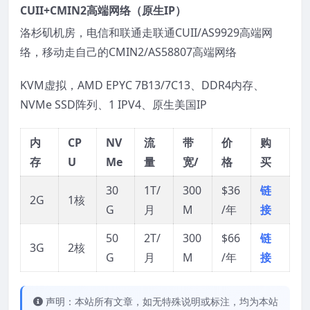
CUII+CMIN2高端网络（原生IP）
洛杉矶机房，电信和联通走联通CUII/AS9929高端网
络，移动走自己的CMIN2/AS58807高端网络
KVM虚拟，AMD EPYC 7B13/7C13、DDR4内存、
NVMe SSD阵列、1 IPV4、原生美国IP
内
CP
NV
流
带
价
购
存
U
Me
量
宽/
格
买
30
1T/
300
$36
链
2G
1核
G
月
M
/年
接
50
2T/
300
$66
链
3G
2核
G
月
M
/年
接
声明：本站所有文章，如无特殊说明或标注，均为本站