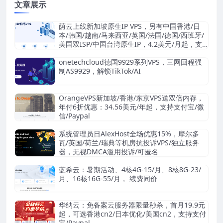
文章展示
荫云上线新加坡原生IP VPS，另有中国香港/日
本/韩国/越南/马来西亚/英国/法国/德国/西班牙/
美国双ISP/中国台湾原生IP，4.2美元/月起，支
持支付宝/Stripe
onetechcloud德国9929系列VPS，三网回程强
制AS9929，解锁TikTok/AI
OrangeVPS新加坡/香港/东京VPS送双倍内存，
年付6折优惠：34.56美元/年起，支持支付宝/微
信/Paypal
系统管理员日AlexHost全场优惠15%，摩尔多
瓦/英国/荷兰/瑞典等机房抗投诉VPS/独立服务
器，无视DMCA滥用投诉/可匿名
蓝希云：暑期活动、4核4G-15/月、8核8G-23/
月、16核16G-55/月， 续费同价
华纳云：免备案云服务器限量秒杀，首月19.9元
起，可选香港cn2/日本优化/美国cn2，支持支付
宝/Paypal