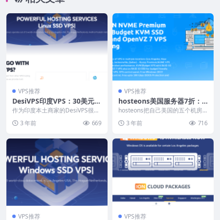
VPS推荐
VPS推荐
DesiVPS印度VPS：30美元/
hosteons美国服务器7折：1
年，美国服务器18.99美元/
1.2美元/年起，支持支付宝/
作为印度本土商家的DesiVPS很长
hosteons把自己美国的五个机房
年，荷兰服务器20美元/年，
时间没有促销自己的印度机房了，
微信支付/Paypal，送双倍流
全部的测试节点VPS迁移到Limest
3 年前
669
3 年前
716
这次大促销终于...
one...
支持支付宝和Paypal
量/10Gbps带宽
VPS推荐
VPS推荐