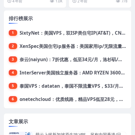
4 年前
1.0K
2 年前
778
然后又一个月...
G...
国/荷兰/印度/澳大利亚等机
房可选
排行榜展示
SixtyNet：美国VPS，双ISP类住宅IP(AT&T)，CN2 GIA网络，超高DDoS防御，$14/月，2G内存/2核/40gSSD/5T流量/10Gbps带宽
1
XenSpec美国住宅ip服务器：美国家用ip/无限流量/10Gbps独享带宽/449美元/月起，支持支付宝
2
奈云(naiyun)：7折优惠，低至34元/月，洛杉矶/香港机房，三网CN2 GIA/CUII/高防保护，解锁Chatgpt/Tiktok
3
InterServer美国独立服务器：AMD RYZEN 3600X处理器，75美元/月，送40美元
4
泰国VPS：datatan，泰国不限流量VPS，$33/月，4G内存/3核/60gSSD
5
onetechcloud：优质线路，精品VPS低至28元，美国三网原生CN2 GIA（高防可选）、香港CN2、韩国CN2
6
文章展示
荫云上线新加坡原生IP VPS，另有中国香港/日