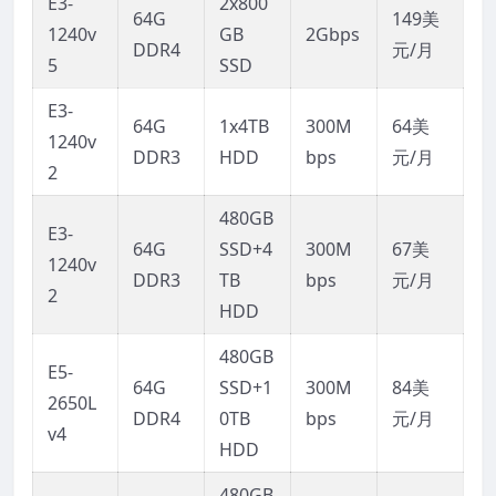
E3-
2x800
64G
149美
1240v
GB
2Gbps
DDR4
元/月
5
SSD
E3-
64G
1x4TB
300M
64美
1240v
DDR3
HDD
bps
元/月
2
480GB
E3-
64G
SSD+4
300M
67美
1240v
DDR3
TB
bps
元/月
2
HDD
480GB
E5-
64G
SSD+1
300M
84美
2650L
DDR4
0TB
bps
元/月
v4
HDD
480GB