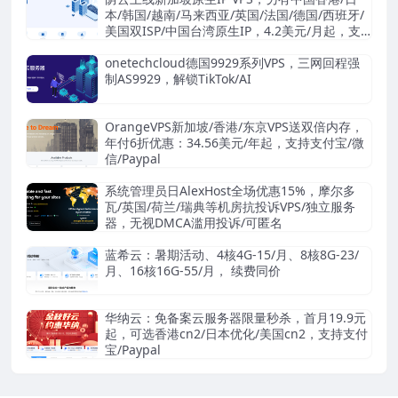
本/韩国/越南/马来西亚/英国/法国/德国/西班牙/
美国双ISP/中国台湾原生IP，4.2美元/月起，支
持支付宝/Stripe
onetechcloud德国9929系列VPS，三网回程强
制AS9929，解锁TikTok/AI
OrangeVPS新加坡/香港/东京VPS送双倍内存，
年付6折优惠：34.56美元/年起，支持支付宝/微
信/Paypal
系统管理员日AlexHost全场优惠15%，摩尔多
瓦/英国/荷兰/瑞典等机房抗投诉VPS/独立服务
器，无视DMCA滥用投诉/可匿名
蓝希云：暑期活动、4核4G-15/月、8核8G-23/
月、16核16G-55/月， 续费同价
华纳云：免备案云服务器限量秒杀，首月19.9元
起，可选香港cn2/日本优化/美国cn2，支持支付
宝/Paypal