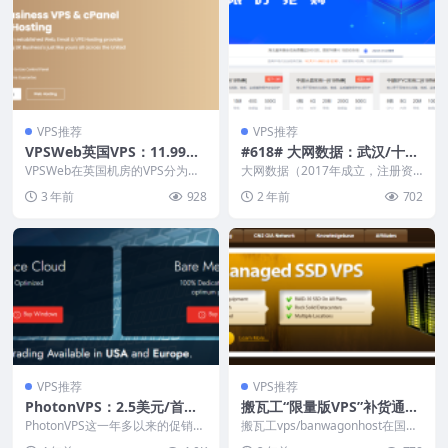
VPS推荐
VPS推荐
VPSWeb英国VPS：11.99英
#618# 大网数据：武汉/十
镑/年，无限流量/1Gbps带
堰/温州，500G防御+三重集
VPSWeb在英国机房的VPS分为标
大网数据（2017年成立，注册资
宽/可月付，另有独享资源Ry
准KVM VPS和独享资源VDS，其中
群防火墙(金盾/傲盾/天机)，
本1000W）当前开启了2024年年
3 年前
928
2 年前
702
标准K...
中618特别...
zen 5950X VDS
VPS低至618元/年(4G/4C/40
G/15M)，独服385元-32G/3
2C/480GSSD/50M带宽
VPS推荐
VPS推荐
PhotonVPS：2.5美元/首
搬瓦工“限量版VPS”补货通
月，支持支付宝，中国台湾/
知，高端/高速VPS，收藏薅
PhotonVPS这一年多以来的促销非
搬瓦工vps/banwagonhost在国内
美国/日本/韩国/俄罗斯/英
常有意思：连续几个月首月8折，
羊毛！
市场的名气太大了（提供香港CN2