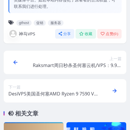
联系我们进行处理。
gthost
促销
服务器
神马VPS
分享
收藏
点赞(
0
)
上一篇
Raksmart周日秒杀圣何塞云机/VPS：9.9美
元/年，另有独服促销/半价满减/充值赠送，
支持支付宝/银联/Paypal
下一篇
DesiVPS美国圣何塞AMD Ryzen 9 7590 VP
S：17美元/年，可免费换3次IP，支持支付
宝/Paypal
相关文章