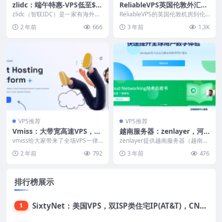
zlidc：端午特惠-VPS低至$1
ReliableVPS英国伦敦外汇VP
3.9/年，物理机$79/月，站群
S补货：超低延迟/预装外汇交
zlidc（智联IDC）是一家有海外华
ReliableVPS的英国伦敦机房到伦
$149，香港/台湾/韩国/日本/
人创建的新IDC品牌，主要运作香
易软件/独享CPU/Windows
敦证券交易所的延迟非常低，所以
2 年前
666
3 年前
1.3K
港、台湾、...
很受炒外汇...
新加坡/菲律宾/美国机房
系统/15美元/月起
VPS推荐
VPS推荐
Vmiss：大带宽高速VPS，7
越南服务器：zenlayer，河
折优惠，低至18元，香港CN
内/胡志明机房任选，7折优
vmiss给大家带来了全场VPS一律7
zenlayer提供越南服务器（越南独
2、韩国CN2、日本IIJ、美国
折的循环优惠活动，全部都是针对
惠，自定义资源，最高10G独
立服务器、越南物理机），支持自
2 年前
792
3 年前
476
中国大陆优化...
定义资源，最...
CN2/CUII/CMIN2、英国AS
享带宽
9929(双ISP住宅IP)
排行榜展示
SixtyNet：美国VPS，双ISP类住宅IP(AT&T)，CN2 GIA网络，超高DDoS防御，$14/月，2G内存/2核/40gSSD/5T流量/10Gbps带宽
1