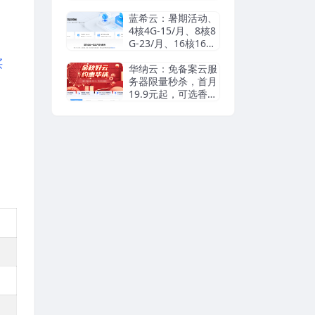
瑞典等机房抗投诉VP
S/独立服务器，无视
蓝希云：暑期活动、
DMCA滥用投诉/可
4核4G-15/月、8核8
匿名
G-23/月、16核16G-
55/月， 续费同价
买
华纳云：免备案云服
务器限量秒杀，首月
19.9元起，可选香港
cn2/日本优化/美国c
n2，支持支付宝/Pay
pal