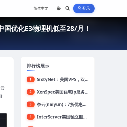
登录
矶中国优化E3物理机低至28/月！
排行榜展示
SixtyNet：美国VPS，双ISP类住宅IP(AT&T)，CN2 GIA网络，超高DDoS防御，$14/月，2G内存/2核/40gSSD/5T流量/10Gbps带宽
1
的云
XenSpec美国住宅ip服务器：美国家用ip/无限流量/10Gbps独享带宽/449美元/月起，支持支付宝
2
群
奈云(naiyun)：7折优惠，低至34元/月，洛杉矶/香港机房，三网CN2 GIA/CUII/高防保护，解锁Chatgpt/Tiktok
3
InterServer美国独立服务器：AMD RYZEN 3600X处理器，75美元/月，送40美元
4