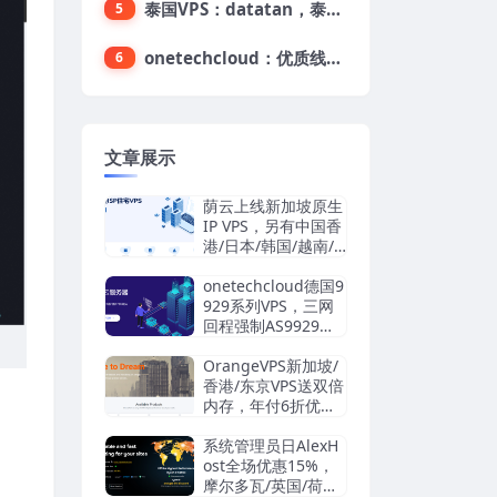
泰国VPS：datatan，泰国不限流量VPS，$33/月，4G内存/3核/60gSSD
5
onetechcloud：优质线路，精品VPS低至28元，美国三网原生CN2 GIA（高防可选）、香港CN2、韩国CN2
6
文章展示
荫云上线新加坡原生
IP VPS，另有中国香
港/日本/韩国/越南/
马来西亚/英国/法国/
德国/西班牙/美国双I
onetechcloud德国9
SP/中国台湾原生I
929系列VPS，三网
P，4.2美元/月起，
回程强制AS9929，
支持支付宝/Stripe
解锁TikTok/AI
OrangeVPS新加坡/
香港/东京VPS送双倍
内存，年付6折优
惠：34.56美元/年
起，支持支付宝/微
系统管理员日AlexH
信/Paypal
ost全场优惠15%，
摩尔多瓦/英国/荷兰/