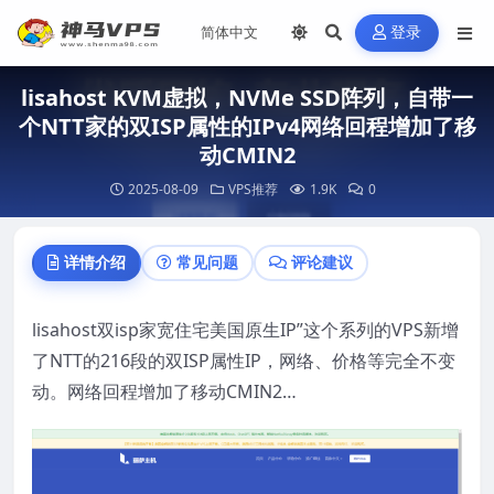
登录
lisahost KVM虚拟，NVMe SSD阵列，自带一
个NTT家的双ISP属性的IPv4网络回程增加了移
动CMIN2
2025-08-09
VPS推荐
1.9K
0
详情介绍
常见问题
评论建议
lisahost双isp家宽住宅美国原生IP”这个系列的VPS新增
了NTT的216段的双ISP属性IP，网络、价格等完全不变
动。网络回程增加了移动CMIN2…