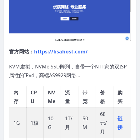
官方网站：
https://lisahost.com/
KVM虚拟，NVMe SSD阵列，自带一个NTT家的双ISP
属性的IPv4，高端AS9929网络…
内
CP
NV
流
带
价
购
存
U
Me
量
宽
格
买
68
10
1T/
50
链
1G
1核
元/
G
月
M
接
月