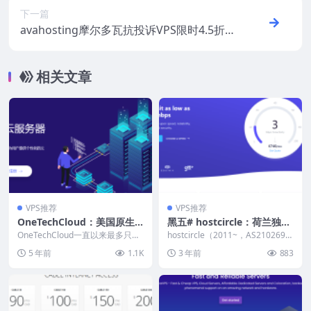
下一篇
avahosting摩尔多瓦抗投诉VPS限时4.5折
优惠，500G防御/1Gbps带宽不限流量，€2
2.95/年起！
相关文章
VPS推荐
VPS推荐
OneTechCloud：美国原生I
黑五# hostcircle：荷兰独
P/CERA CN2GIA，中国香
服，€92/月起，10G带宽，A
OneTechCloud一直以来最多只能
hostcircle（2011~，AS210269、
港/日本CN2 VPS，支持支付
季付，成立2年多了还是不出半年
MD Epyc 9654/7713/AMD
AS64067、AS3961...
5 年前
1.1K
3 年前
883
付或者年付...
宝
Ryzen9 7950X/Intel Gold 6
138