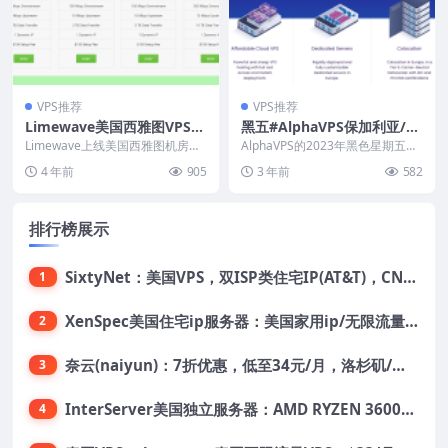
VPS推荐
VPS推荐
Limewave美国西雅图VPS：
黑五#AlphaVPS保加利亚/英
½核2G/10GB SSD/2TB流量/
国/德国/美国洛杉矶/纽约VP
Limewave上线美国西雅图机房服
AlphaVPS的2023年黑色星期五促
10Gbps端口/4美元/月
务器，母机采用双E5-2695v2处理
S：10.99欧元/年，支持支付
销活动来了，促销机房包括保加利
4 年前
905
3 年前
582
器、1...
亚索非亚、...
宝/Paypal
排行榜展示
SixtyNet：美国VPS，双ISP类住宅IP(AT&T)，CN2 GIA网络，超高DDoS防御，$14/月，2G内存/2核/40gSSD/5T流量/10Gbps带宽
1
XenSpec美国住宅ip服务器：美国家用ip/无限流量/10Gbps独享带宽/449美元/月起，支持支付宝
2
奈云(naiyun)：7折优惠，低至34元/月，洛杉矶/香港机房，三网CN2 GIA/CUII/高防保护，解锁Chatgpt/Tiktok
3
InterServer美国独立服务器：AMD RYZEN 3600X处理器，75美元/月，送40美元
4