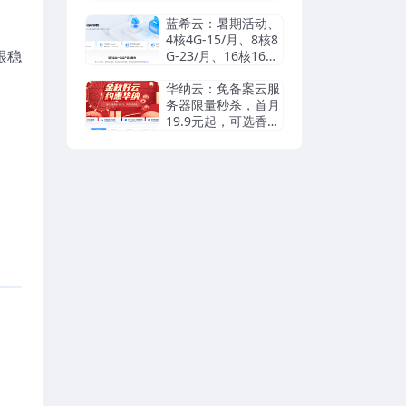
瑞典等机房抗投诉VP
S/独立服务器，无视
蓝希云：暑期活动、
DMCA滥用投诉/可
4核4G-15/月、8核8
很稳
匿名
G-23/月、16核16G-
55/月， 续费同价
华纳云：免备案云服
务器限量秒杀，首月
19.9元起，可选香港
cn2/日本优化/美国c
n2，支持支付宝/Pay
pal