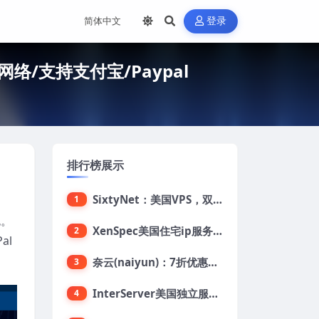
登录
络/支持支付宝/Paypal
排行榜展示
SixtyNet：美国VPS，双ISP类住宅IP(AT&T)，CN2 GIA网络，超高DDoS防御，$14/月，2G内存/2核/40gSSD/5T流量/10Gbps带宽
1
包。
XenSpec美国住宅ip服务器：美国家用ip/无限流量/10Gbps独享带宽/449美元/月起，支持支付宝
2
al
奈云(naiyun)：7折优惠，低至34元/月，洛杉矶/香港机房，三网CN2 GIA/CUII/高防保护，解锁Chatgpt/Tiktok
3
InterServer美国独立服务器：AMD RYZEN 3600X处理器，75美元/月，送40美元
4