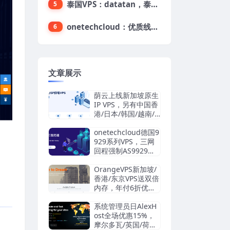
泰国VPS：datatan，泰国不限流量VPS，$33/月，4G内存/3核/60gSSD
5
onetechcloud：优质线路，精品VPS低至28元，美国三网原生CN2 GIA（高防可选）、香港CN2、韩国CN2
6
文章展示
荫云上线新加坡原生
IP VPS，另有中国香
港/日本/韩国/越南/
马来西亚/英国/法国/
德国/西班牙/美国双I
onetechcloud德国9
SP/中国台湾原生I
929系列VPS，三网
P，4.2美元/月起，
回程强制AS9929，
支持支付宝/Stripe
解锁TikTok/AI
OrangeVPS新加坡/
香港/东京VPS送双倍
内存，年付6折优
惠：34.56美元/年
起，支持支付宝/微
系统管理员日AlexH
信/Paypal
ost全场优惠15%，
摩尔多瓦/英国/荷兰/