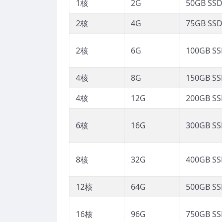
1核
2G
50GB SS
2核
4G
75GB SS
2核
6G
100GB S
4核
8G
150GB S
4核
12G
200GB S
6核
16G
300GB S
8核
32G
400GB S
12核
64G
500GB S
16核
96G
750GB S