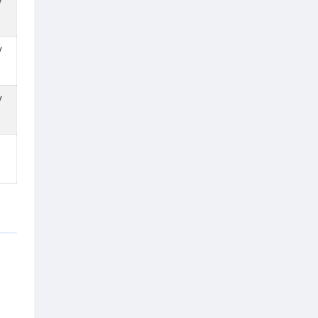
/
/
/