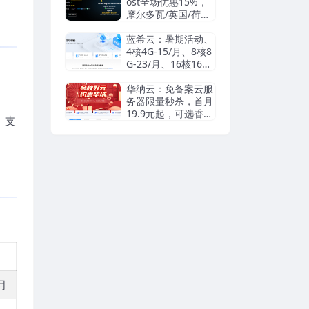
信/Paypal
ost全场优惠15%，
摩尔多瓦/英国/荷兰/
瑞典等机房抗投诉VP
S/独立服务器，无视
蓝希云：暑期活动、
DMCA滥用投诉/可
4核4G-15/月、8核8
匿名
G-23/月、16核16G-
55/月， 续费同价
华纳云：免备案云服
务器限量秒杀，首月
19.9元起，可选香港
，支
cn2/日本优化/美国c
n2，支持支付宝/Pay
pal
月