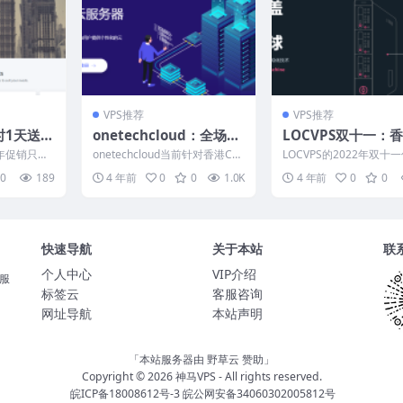
VPS推荐
VPS推荐
限时1天送双
onetechcloud：全场VP
LOCVPS双十一：
加坡/美
S一律8折，低至22元/
务器6G内存66.5元
25年促销只限
onetechcloud当前针对香港CN
LOCVPS的2022年双十
美元/年
月，香港CN2、日本CN
大内存跑windows
1月11日0
2线路、日本CN2线路、美国三
动来了，除了传统的全场
0
189
4 年前
0
0
1.0K
4 年前
0
0
网CN2 ...
销，另外充值10...
/微信支
2、美国三网CN2、美国
畅，充值1000元送1
CN2高防
快速导航
关于本站
联
个人中心
VIP介绍
服
标签云
客服咨询
网址导航
本站声明
「本站服务器由
野草云
赞助」
Copyright © 2026
神马VPS
- All rights reserved.
皖ICP备18008612号-3
皖公网安备34060302005812号