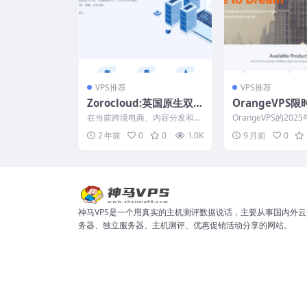
VPS推荐
VPS推荐
Zorocloud:英国原生双IS
OrangeVPS
P家宽/GBPS超大带宽/ti
倍流量，香港/新
在当前跨境电商、内容分发和国
OrangeVPS的20
ktok特别优化
国服务器19.35
际直播等场景中，对服务器的IP
双十一当天（025年1
2 年前
0
0
1.0K
9 月前
0
质量、网络稳定性以及线...
0:00...
起，支持支付宝
付/银联/Payapl
神马VPS是一个用真实的主机测评数据说话，主要从事国内外云
务器、独立服务器、主机测评、优惠促销活动分享的网站。