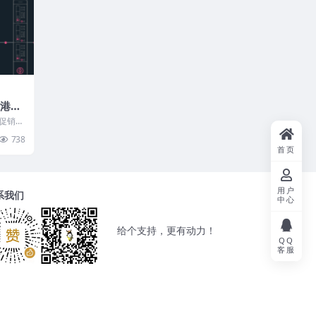
香港服
/月，
一促销活
更顺
八折促
738
00元
首页
用户
系我们
中心
给个支持，更有动力！
QQ
客服