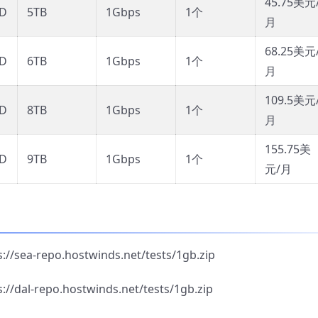
45.75美元
SD
5TB
1Gbps
1个
月
68.25美元
SD
6TB
1Gbps
1个
月
109.5美元
SD
8TB
1Gbps
1个
月
155.75美
SD
9TB
1Gbps
1个
元/月
-repo.hostwinds.net/tests/1gb.zip
-repo.hostwinds.net/tests/1gb.zip