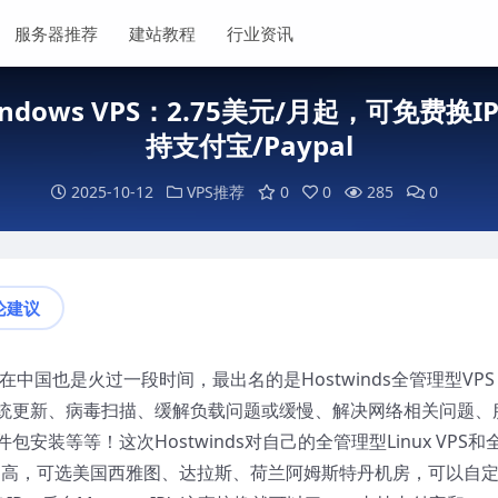
服务器推荐
建站教程
行业资讯
/Windows VPS：2.75美元/月起，可免
持支付宝/Paypal
2025-10-12
VPS推荐
0
0
285
0
论建议
inds在中国也是火过一段时间，最出名的是Hostwinds全管理型VP
统更新、病毒扫描、缓解负载问题或缓慢、解决网络相关问题、
装等等！这次Hostwinds对自己的全管理型Linux VPS和
性价比超高，可选美国西雅图、达拉斯、荷兰阿姆斯特丹机房，可以自