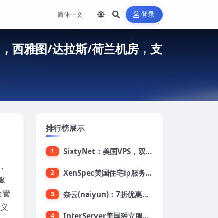
登录
费换IP，西雅图/达拉斯/荷兰机房，支
排行榜展示
SixtyNet：美国VPS，双ISP类住宅IP(AT&T)，CN2 GIA网络，超高DDoS防御，$14/月，2G内存/2核/40gSSD/5T流量/10Gbps带宽
1
S，
XenSpec美国住宅ip服务器：美国家用ip/无限流量/10Gbps独享带宽/449美元/月起，支持支付宝
2
服
全管
奈云(naiyun)：7折优惠，低至34元/月，洛杉矶/香港机房，三网CN2 GIA/CUII/高防保护，解锁Chatgpt/Tiktok
3
定义
InterServer美国独立服务器：AMD RYZEN 3600X处理器，75美元/月，送40美元
4