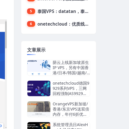
泰国VPS：datatan，泰国不限流量VPS，$33/月，4G内存/3核/60gSSD
5
onetechcloud：优质线路，精品VPS低至28元，美国三网原生CN2 GIA（高防可选）、香港CN2、韩国CN2
6
文章展示
荫云上线新加坡原生
IP VPS，另有中国香
港/日本/韩国/越南/
马来西亚/英国/法国/
德国/西班牙/美国双I
onetechcloud德国9
SP/中国台湾原生I
929系列VPS，三网
P，4.2美元/月起，
回程强制AS9929，
支持支付宝/Stripe
解锁TikTok/AI
OrangeVPS新加坡/
香港/东京VPS送双倍
内存，年付6折优
惠：34.56美元/年
起，支持支付宝/微
系统管理员日AlexH