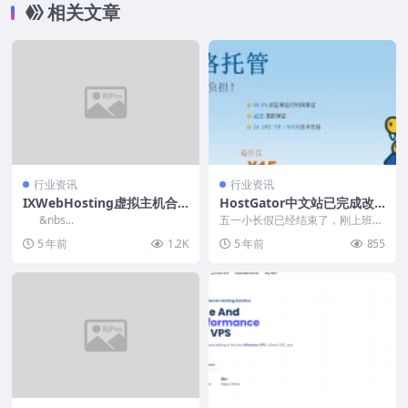
相关文章
行业资讯
行业资讯
IXWebHosting虚拟主机合
HostGator中文站已完成改
租 疯狂的想法
版升级
&nbs...
五一小长假已经结束了，刚上班几
天，小编访问了HostGator中文
5 年前
1.2K
5 年前
855
站，发现已经完...