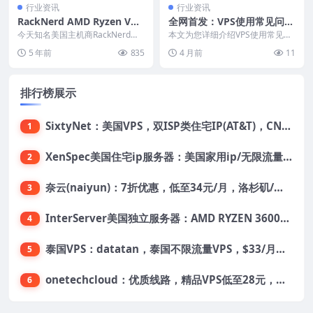
行业资讯
行业资讯
RackNerd AMD Ryzen VPS
全网首发：VPS使用常见问题
新增圣何塞机房 低至$14.18/
汇总
今天知名美国主机商RackNerd官
本文为您详细介绍VPS使用常见问
年
方发布消息称RackNerd AMD Ry
题汇总的相关知识，帮助您更好地
5 年前
835
4 月前
11
z...
了解和选择适合自己...
排行榜展示
SixtyNet：美国VPS，双ISP类住宅IP(AT&T)，CN2 GIA网络，超高DDoS防御，$14/月，2G内存/2核/40gSSD/5T流量/10Gbps带宽
1
XenSpec美国住宅ip服务器：美国家用ip/无限流量/10Gbps独享带宽/449美元/月起，支持支付宝
2
奈云(naiyun)：7折优惠，低至34元/月，洛杉矶/香港机房，三网CN2 GIA/CUII/高防保护，解锁Chatgpt/Tiktok
3
InterServer美国独立服务器：AMD RYZEN 3600X处理器，75美元/月，送40美元
4
泰国VPS：datatan，泰国不限流量VPS，$33/月，4G内存/3核/60gSSD
5
onetechcloud：优质线路，精品VPS低至28元，美国三网原生CN2 GIA（高防可选）、香港CN2、韩国CN2
6