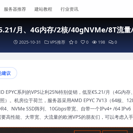
服务器推荐
建站教程
行业资讯
5.21/月、4G内存/2核/40gNVMe/8T流
2025-10-31
VPS推荐
0
0
198
0
论建议
AMD EPYC系列的VPS让利25%特别促销，低至€5.21/月（4G内存
快照）。机房位于荷兰，服务器采用AMD EPYC 7V13（64核、12
4、NVMe SSD阵列、10Gbps带宽、自带一个IPv4+ /64 IPv6
需要高性能、大带宽、大流量的欧洲VPS的朋友们，可以考虑入