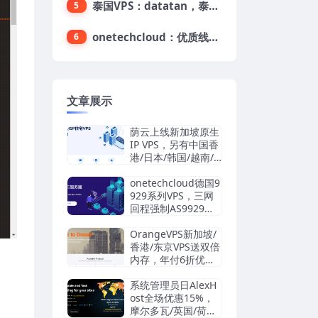
泰国VPS：datatan，泰国不限流量VPS，$33/月，4G内存/3核/60gSSD
5
onetechcloud：优质线路，精品VPS低至28元，美国三网原生CN2 GIA（高防可选）、香港CN2、韩国CN2
6
文章展示
荫云上线新加坡原生
IP VPS，另有中国香
港/日本/韩国/越南/
马来西亚/英国/法国/
德国/西班牙/美国双I
onetechcloud德国9
SP/中国台湾原生I
929系列VPS，三网
P，4.2美元/月起，
回程强制AS9929，
支持支付宝/Stripe
解锁TikTok/AI
OrangeVPS新加坡/
香港/东京VPS送双倍
内存，年付6折优
惠：34.56美元/年
起，支持支付宝/微
系统管理员日AlexH
信/Paypal
ost全场优惠15%，
摩尔多瓦/英国/荷兰/