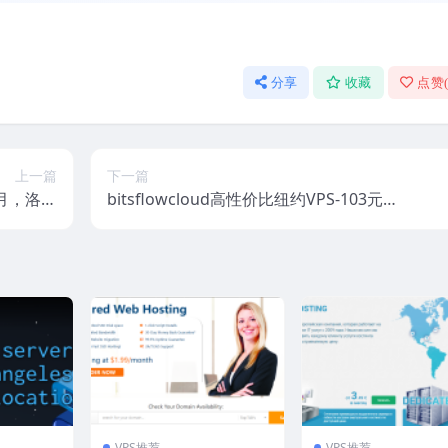
分享
收藏
点赞
上一篇
下一篇
元/月，洛杉
bitsflowcloud高性价比纽约VPS-103元/
en/独立
年，原生美国IP+10Gbps带宽+AMD Ryz
用服务器
en 9 9950X
VPS推荐
VPS推荐