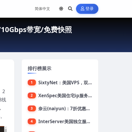
登录
量/10Gbps带宽/免费快照
排行榜展示
SixtyNet：美国VPS，双ISP类住宅IP(AT&T)，CN2 GIA网络，超高DDoS防御，$14/月，2G内存/2核/40gSSD/5T流量/10Gbps带宽
1
、2
XenSpec美国住宅ip服务器：美国家用ip/无限流量/10Gbps独享带宽/449美元/月起，支持支付宝
2
8线
，
奈云(naiyun)：7折优惠，低至34元/月，洛杉矶/香港机房，三网CN2 GIA/CUII/高防保护，解锁Chatgpt/Tiktok
3
手。
InterServer美国独立服务器：AMD RYZEN 3600X处理器，75美元/月，送40美元
4