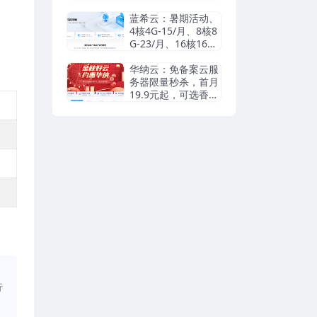
瑞典等机房抗投诉VP
S/独立服务器，无视
蓝希云：暑期活动、
DMCA滥用投诉/可
4核4G-15/月、8核8
匿名
G-23/月、16核16G-
55/月， 续费同价
华纳云：免备案云服
务器限量秒杀，首月
19.9元起，可选香港
cn2/日本优化/美国c
n2，支持支付宝/Pay
pal
、
行