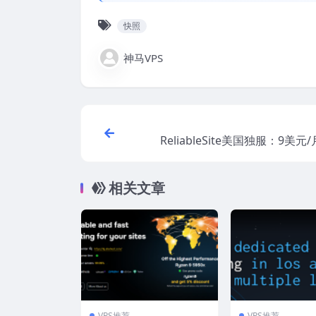
快照
神马VPS
ReliableSite美国独服：9美
矶/纽约/迈阿密机房，大硬盘/Ryz
显卡GPU专
相关文章
VPS推荐
VPS推荐