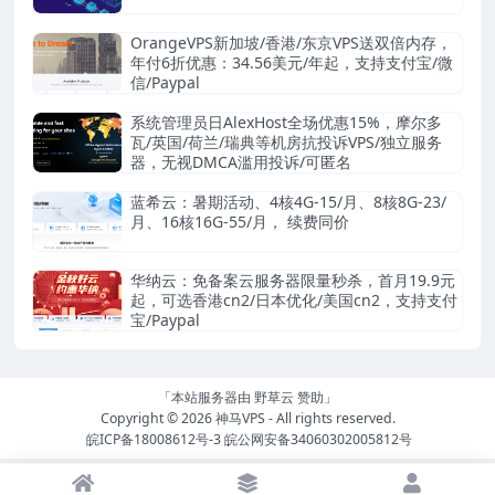
OrangeVPS新加坡/香港/东京VPS送双倍内存，
年付6折优惠：34.56美元/年起，支持支付宝/微
信/Paypal
系统管理员日AlexHost全场优惠15%，摩尔多
瓦/英国/荷兰/瑞典等机房抗投诉VPS/独立服务
器，无视DMCA滥用投诉/可匿名
蓝希云：暑期活动、4核4G-15/月、8核8G-23/
月、16核16G-55/月， 续费同价
华纳云：免备案云服务器限量秒杀，首月19.9元
起，可选香港cn2/日本优化/美国cn2，支持支付
宝/Paypal
「本站服务器由
野草云
赞助」
Copyright © 2026
神马VPS
- All rights reserved.
皖ICP备18008612号-3
皖公网安备34060302005812号