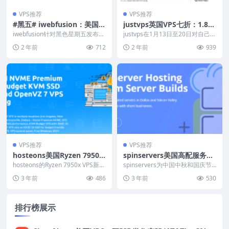
VPS推荐
VPS推荐
#黑五# iwebfusion：美国独
justvps英国VPS七折：1.84
服低至$45/月，e3/e5/I7/Go
美元/月，另有新加坡/香港/
iwebfusion针对黑色星期五发布了
justvps在1月13日至20日对自己的
ld/Platinum/AMD Ryzen 9
多款美国独立服务器，低至45美元
美国等24个机房可选，支持
英国伦敦机房服务器限时优惠3
2 年前
712
2 年前
939
起，给1...
0%，年付...
9950X/EPYC 9754等多种配
银联卡/Paypal
置
VPS推荐
VPS推荐
hosteons美国Ryzen 7950x
spinservers美国高配服务
VPS新增洛杉矶/达拉斯机
器：$179，2e5-2683v4、51
hosteons的Ryzen 7950x VPS新增
spinservers为中国中秋和国庆节
房，VDS独享CPU，7美元/月
洛杉矶/达拉斯机房，目前已经...
2G内存、23.84T SSD、1Gb
准备了几款特别促销的独立服务
3 年前
486
3 年前
530
器，低至$5...
起，11美元/半年套餐有货，
ps带宽不限流量
支持支付宝/微信支付/Paypa
l
排行榜展示