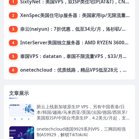
SixtyNet：美国VPS，双ISP类住宅IP(AT&T)，CN2 GIA网络，超高DDoS防御，$14/月，2G内存/2核/40gSSD/5T流量/10Gbps带宽
1
XenSpec美国住宅ip服务器：美国家用ip/无限流量/10Gbps独享带宽/449美元/月起，支持支付宝
2
奈云(naiyun)：7折优惠，低至34元/月，洛杉矶/香港机房，三网CN2 GIA/CUII/高防保护，解锁Chatgpt/Tiktok
3
InterServer美国独立服务器：AMD RYZEN 3600X处理器，75美元/月，送40美元
4
泰国VPS：datatan，泰国不限流量VPS，$33/月，4G内存/3核/60gSSD
5
onetechcloud：优质线路，精品VPS低至28元，美国三网原生CN2 GIA（高防可选）、香港CN2、韩国CN2
6
文章展示
荫云上线新加坡原生IP VPS，另有中国香港/日
本/韩国/越南/马来西亚/英国/法国/德国/西班牙/
美国双ISP/中国台湾原生IP，4.2美元/月起，支
持支付宝/Stripe
onetechcloud德国9929系列VPS，三网回程强
制AS9929，解锁TikTok/AI