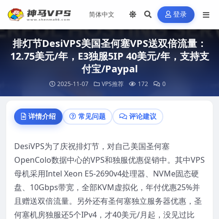
登录
排灯节DesiVPS美国圣何塞VPS送双倍流量：
12.75美元/年，E3独服5IP 40美元/年，支持支
付宝/Paypal
2025-11-07
VPS推荐
172
0
详情介绍
常见问题
评论建议
DesiVPS为了庆祝排灯节，对自己美国圣何塞
OpenColo数据中心的VPS和独服优惠促销中。其中VPS
母机采用Intel Xeon E5-2690v4处理器、NVMe固态硬
盘、10Gbps带宽，全部KVM虚拟化，年付优惠25%并
且赠送双倍流量。另外还有圣何塞独立服务器优惠，圣
何塞机房独服还5个IPv4，才40美元/月起，没见过比