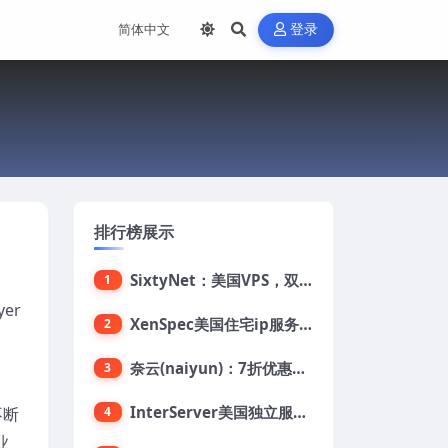
登录
？
排行榜展示
SixtyNet：美国VPS，双ISP类住宅IP(AT&T)，CN2 GIA网络，超高DDoS防御，$14/月，2G内存/2核/40gSSD/5T流量/10Gbps带宽
1
er
XenSpec美国住宅ip服务器：美国家用ip/无限流量/10Gbps独享带宽/449美元/月起，支持支付宝
2
奈云(naiyun)：7折优惠，低至34元/月，洛杉矶/香港机房，三网CN2 GIA/CUII/高防保护，解锁Chatgpt/Tiktok
3
InterServer美国独立服务器：AMD RYZEN 3600X处理器，75美元/月，送40美元
不断
4
业