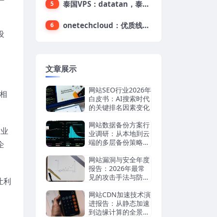
泰国VPS：datatan，泰国不限流量VPS，$33/月，4G内存/3核/60gSSD
5
onetechcloud：优质线路，精品VPS低至28元，美国三网原生CN2 GIA（高防可选）、香港CN2、韩国CN2
6
设
文章展示
网站SEO行业2026年
相
白皮书：AI搜索时代
的关键排名因素变化
网站数据备份方案行
企业
业调研：从本地到云
端的多层备份策略评
企
估
网站漏洞与安全年度
报告：2026年最常
见的攻击手法与防御
让利
趋势
网站CDN加速技术演
进报告：从静态加速
到边缘计算的全景分