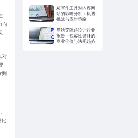
析
AI写作工具对内容网
站的影响分析：机遇
在
挑战与应对策略
力向
网站无障碍设计行业
见
报告：包容性设计的
商业价值与法规趋势
以对
硬
r则
元、
模化