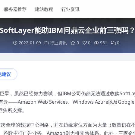
服务器推荐
建站教程
行业资讯
SoftLayer能助IBM问鼎云企业前三强吗
2022-01-09
行业资讯
0
0
951
0
论建议
，虽然已经努力尝试，但IBM公司仍然无法通过收购SoftLay
zon Web Services、Windows Azure以及Google
网巨头所支撑。
跨全球的数据中心网络，并在边缘定位方面为大量（数量仍在
谷歌主打广告业务、Amazon则力推零售体系。此外，三家企